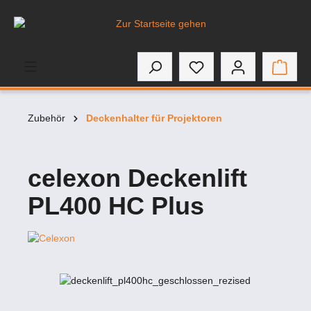
inhalt springen
Zubehör
Deckenhalter für Projektoren
celexon Deckenlift
PL400 HC Plus