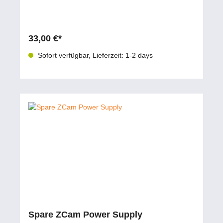
der Auswahl des passenden High-End PTZ-
Controllers für Ihre Broadcast- oder IP-
Produktionsumgebung. 📧 Beratung per E-Mail 💬
Live-Chat starten 📱 0177 286 6235 / WhatsApp &
Telegram
33,00 €*
Sofort verfügbar, Lieferzeit: 1-2 days
Spare ZCam Power Supply