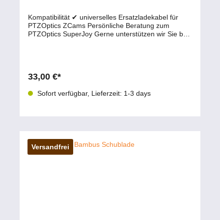
Kompatibilität ✔ universelles Ersatzladekabel für
PTZOptics ZCams Persönliche Beratung zum
PTZOptics SuperJoy Gerne unterstützen wir Sie bei
der Auswahl des passenden High-End PTZ-
Controllers für Ihre Broadcast- oder IP-
Produktionsumgebung. 📧 Beratung per E-Mail 💬
Live-Chat starten 📱 0177 286 6235 / WhatsApp &
Telegram
33,00 €*
Sofort verfügbar, Lieferzeit: 1-3 days
Versandfrei