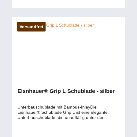
unauffällig.Praktischer Stauraum: Platz für A4-
Dokumente und Tablets.Bambus-Einsatz: Optimale
Organisation von Büroutensilien.Einfache Montage:
Schnelle Installation unter der Tischplatte.Sanft
laufender Auszug: Bequemer Zugriff auf den
Versandfrei
Inhalt.Farbauswahl: Erhältlich in Silber, Weiß und
Schwarz.Maße: 76 cm x 26,5 cm x 3,7 cm (Breite x
Tiefe x Höhe)Kabeldurchlässe: Aufgeräumte Optik
durch Kabelmanagement Express-Lieferung möglich
- Bitte sprechen Sie uns an. Haben Sie Fragen zu
dem Produkt ? - Wünschen Sie eine persönliche
Beratung ? Anfragen gerne per mail oder telefonisch
unter: service@petersmedien.de (unsere Kontakt-
Mail) https://tawk.to/petersmedien ( Live-Chat und
Live-Beratung) und 0177 286 6235 / WhatsApp und
Telegram!
Eisnhauer® Grip L Schublade - silber
Unterbauschublade mit Bambus-InlayDie
Eisnhauer® Schublade Grip L ist eine elegante
Unterbauschublade, die unauffällig unter der
Schreibtischplatte montiert wird. Sie bietet Stauraum
für Büroutensilien, A4-Dokumente und Tablets. Mit
einem unterteilten Bambus-Einsatz und einem sanft