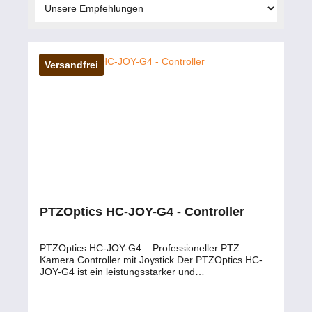
Versandfrei
PTZOptics HC-JOY-G4 - Controller
PTZOptics HC-JOY-G4 – Professioneller PTZ
Kamera Controller mit Joystick Der PTZOptics HC-
JOY-G4 ist ein leistungsstarker und
benutzerfreundlicher PTZ-Kamera-Controller für
professionelle Videoanwendungen. Mit seinem
präzisen 3-Achsen-Joystick ermöglicht er eine