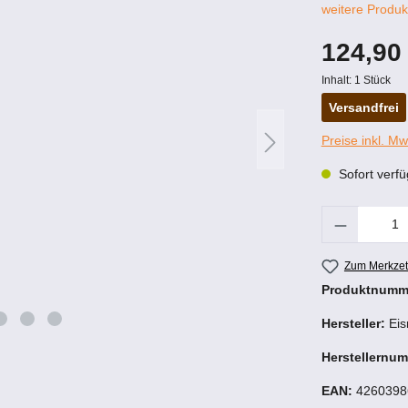
weitere Produk
124,90
Inhalt:
1 Stück
Versandfrei
Preise inkl. M
Sofort verfü
Produkt 
Zum Merkzet
Produktnumm
Hersteller:
Eis
Herstellernu
EAN:
4260398