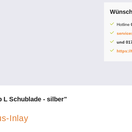
Wünsche
Hotline
servic
und 017
https:/
 L Schublade - silber"
s-Inlay