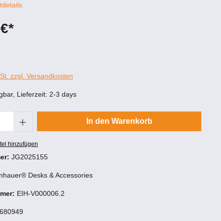
tdetails
 €*
wSt. zzgl. Versandkosten
gbar, Lieferzeit: 2-3 days
Anzahl: Gib den gewünschten Wert ein oder
In den Warenkorb
tel hinzufügen
er:
JG2025155
nhauer® Desks & Accessories
mmer:
EIH-V000006.2
680949