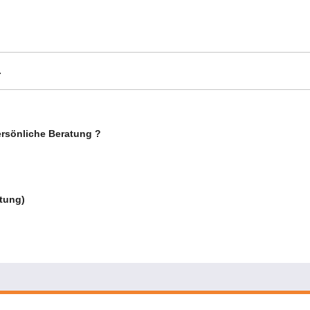
.
ersönliche Beratung ?
atung)