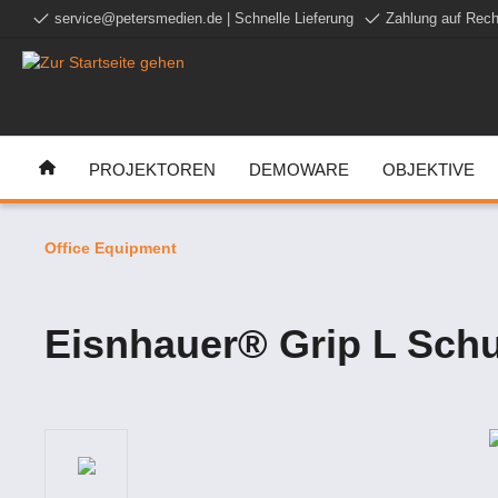
service@petersmedien.de | Schnelle Lieferung
Zahlung auf Rech
e springen
Zur Hauptnavigation springen
PROJEKTOREN
DEMOWARE
OBJEKTIVE
Office Equipment
Eisnhauer® Grip L Schub