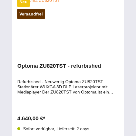
Neu
Versandfrei
Optoma ZU820TST - refurbished
Refurbished - Neuwertig Optoma ZU820TST –
Stationärer WUXGA 3D DLP Laserprojektor mit
Mediaplayer Der ZU820TST von Optoma ist ein
leistungsstarker WUXGA 3D DLP Laserprojektor mit
7.400 ANSI Lumen Helligkeit, 1920 x 1200 Auflösung
und einem Kontrast von 1.100:1. Ideal für große
Konferenzräume, Präsentationen und Installationen,
bei denen helle, klare Bilder auch bei Restlicht
4.640,00 €*
benötigt werden. Integrierter Mediaplayer, Lens Shift
und Keystone-Korrektur sorgen für maximale
Sofort verfügbar, Lieferzeit: 2 days
Flexibilität bei der Installation. Hauptmerkmale des