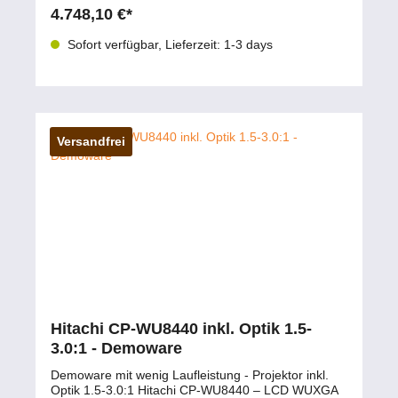
Projektionsverhältnis (WXGA) 0.294 – 0.314 : 1
4.748,10 €*
Projektionsverhältnis (XGA) 0.290 – 0.309 : 1 Lens
Shift (Vertikal) +50 % / -16 % Abmessungen (B x H x
Sofort verfügbar, Lieferzeit: 1-3 days
T) 170 × 170 × 391 mm Gewicht ca. 3,2 kg
Persönliche Beratung zum Panasonic ET-DLE020
Sie sind unsicher, ob dieses Ultra-Short-Throw
Objektiv zu Ihrem Projektor passt oder welche
Lösung für Ihre Installation ideal ist? Wir beraten Sie
gerne persönlich und praxisnah. 📧 Beratung per E-
Versandfrei
Mail 💬 Live-Chat starten 📱 0177 286 6235 /
WhatsApp & Telegram
Hitachi CP-WU8440 inkl. Optik 1.5-
3.0:1 - Demoware
Demoware mit wenig Laufleistung - Projektor inkl.
Optik 1.5-3.0:1 Hitachi CP-WU8440 – LCD WUXGA