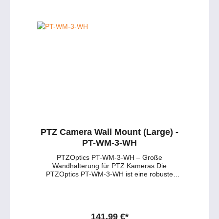
und ist für Kameras mit 1/4"-20 Gewinde
Metallschrauben (4x) ✔ #10-12 x 1"
geeignet. So erhalten Sie maximale Stabilität
Kunststoffdübel (4x) ✔ #6-32 x 1" US-Box
und eine saubere Montage, während die
Schrauben (2x) ✔ #8-32 x 1" US-Box
Kabel ordnungsgemäß geführt werden
Schrauben (2x) ✔ M3.5 x 25 mm EU-Box
können. Hauptmerkmale der PTZOptics PT-
Schrauben (2x) Persönliche Beratung zur
WM-3-BK: 🔹 Direkte Montage – Befestigung
PTZOptics Deckenhalterung Gerne
an der Wand mit mitgeliefertem Zubehör. 🔹
unterstützen wir Sie bei der Auswahl der
Farbe & Oberfläche – Weiße
passenden Halterung für Ihre PTZ-Kamera
Pulverbeschichtung für erhöhte Haltbarkeit. 🔹
und Ihre Installationsumgebung. 📧 Beratung
Robuste Konstruktion – Hochwertiger Stahl für
per E-Mail 💬 Live-Chat starten 📱 0177 286
maximale Stabilität. 🔹 Kabelmanagement –
6235 / WhatsApp & Telegram
Platz für saubere Kabelführung. Technische
Daten im Überblick: Montageart
Wandmontage Gewinde 1/4"-20 Farbe Weiß
(Pulverbeschichtung) Material Stahl
Einsatzbereich Innenbereich Kompatibilität ✔
PTZ Camera Wall Mount (Large) -
PTZOptics Kameras, speziell Move 4K 30X &
PT-WM-3-WH
Link 4K 30X ✔ HuddleCamHD Kameras ✔
PTZ-Kameras mit 1/4"-20 Gewinde
PTZOptics PT-WM-3-WH – Große
Lieferumfang: ✔ Große Wandhalterung (1x) ✔
Wandhalterung für PTZ Kameras Die
1/4-20 Montageschraube (1x) ✔ 1/4"
PTZOptics PT-WM-3-WH ist eine robuste
Unterlegscheiben (2x) ✔ #10-16x 1-1/4”
Wandhalterung, speziell entwickelt für die
Metallschrauben (4x) ✔ 10-12 x 1” konische
Modelle Move 4K 30X und Link 4K 30X. Ideal
Kunststoffanker (4x) ✔ #6-32 x 1” Schrauben
für professionelle Installationen an Wänden in
mit Unterlegscheiben (4x) Persönliche
Studios, Auditorien oder Konferenzräumen.
Beratung zur PTZOptics Wandhalterung Wir
Die Halterung verfügt über eine hochwertige
141,99 €*