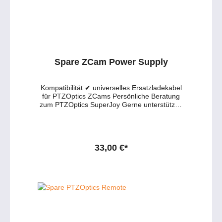
Umgebungen. 📧 Beratung per E-Mail 💬 Live-
Chat starten 📱 0177 286 6235 / WhatsApp &
Telegram
Spare ZCam Power Supply
Kompatibilität ✔ universelles Ersatzladekabel
für PTZOptics ZCams Persönliche Beratung
zum PTZOptics SuperJoy Gerne unterstützen
wir Sie bei der Auswahl des passenden High-
End PTZ-Controllers für Ihre Broadcast- oder
IP-Produktionsumgebung. 📧 Beratung per E-
Mail 💬 Live-Chat starten 📱 0177 286 6235 /
WhatsApp & Telegram
33,00 €*