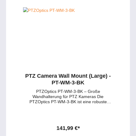
Halterung ideal für den Einsatz in
Kunststoffdübel (4x) ✔ #6-32 x 1" US-Box
Konferenzräumen, Studios oder
Schrauben (2x) ✔ #8-32 x 1" US-Box
Veranstaltungsorten. Die direkte
Schrauben (2x) ✔ M3.5 x 25 mm EU-Box
Deckenmontage sorgt für eine saubere
Schrauben (2x) Persönliche Beratung zur
Installation und optimale
PTZOptics Deckenhalterung Gerne
Kamerapositionierung. Hauptmerkmale der
unterstützen wir Sie bei der Auswahl der
PTZOptics Ceiling Mount (Large): 🔹 Direkte
passenden Halterung für Ihre PTZ-Kamera
Deckenmontage – Sichere Befestigung mit
und Ihre Installationsumgebung. 📧 Beratung
mitgeliefertem Montagematerial. 🔹 Robuste
per E-Mail 💬 Live-Chat starten 📱 0177 286
Konstruktion – Für größere und schwerere
6235 / WhatsApp & Telegram
PTZ-Kameras ausgelegt. 🔹 Flexible Farbwahl
– Erhältlich in Schwarz oder Weiß. 🔹
Professionelle Installation – Ideal für feste
Installationen. 🔹 Standard 1/4-20 Gewinde –
Kompatibel mit vielen PTZ-Kameras.
PTZ Camera Wall Mount (Large) -
Technische Daten im Überblick: Montageart
PT-WM-3-BK
Deckenmontage Gewinde 1/4"-20 Farbe
Schwarz oder Weiß (Pulverbeschichtung)
PTZOptics PT-WM-3-BK – Große
Einsatzbereich Innenbereich Kompatibilität ✔
Wandhalterung für PTZ Kameras Die
PTZOptics PTZ Kameras ✔ Speziell geeignet
PTZOptics PT-WM-3-BK ist eine robuste
für Move 4K 30X & Link 4K 30X ✔
Wandhalterung, speziell entwickelt für die
HuddleCamHD Kameras (außer SimplTrack 2
Modelle Move 4K 30X und Link 4K 30X. Ideal
& 3) ✔ PTZ-Kameras mit 1/4"-20 Gewinde
für professionelle Installationen an Wänden in
Lieferumfang: ✔ Ceiling Mount (1x) ✔ 1/4-20
Studios, Auditorien oder Konferenzräumen.
Montageschraube (1x) ✔ 1/4"
Die Halterung verfügt über eine hochwertige
141,99 €*
Unterlegscheiben (2x) ✔ M3 x 6 mm
Stahlkonstruktion, weiße Pulverbeschichtung
Sicherheitsschrauben (3x) ✔ #10-16 x 1-1/4"