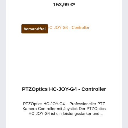
Beratung zur PTZOptics Wandhalterung Wir
Die Halterung verfügt über eine hochwertige
153,99 €*
helfen Ihnen gerne bei der Auswahl der
Stahlkonstruktion, weiße Pulverbeschichtung
passenden Wandhalterung für Ihre PTZ-
und ist für Kameras mit 1/4"-20 Gewinde
Kamera und Ihre Rauminstallation. 📧
geeignet. So erhalten Sie maximale Stabilität
Beratung per E-Mail 💬 Live-Chat starten 📱
und eine saubere Montage, während die
0177 286 6235 / WhatsApp & Telegram
Kabel ordnungsgemäß geführt werden
Versandfrei
können. Hauptmerkmale der PTZOptics PT-
PM-3-WH: 🔹 Direkte Montage – Befestigung
an 1” NPT Rohr mit mitgeliefertem Zubehör. 🔹
Farbe & Oberfläche – Weiße
Pulverbeschichtung für erhöhte Haltbarkeit. 🔹
Robuste Konstruktion – Hochwertiger Stahl für
maximale Stabilität. 🔹 Kabelmanagement –
Platz für saubere Kabelführung. Technische
Daten im Überblick: Montageart 1” NPT Rohr
Gewinde 1/4"-20 Farbe Weiß
(Pulverbeschichtung) Material Stahl
Einsatzbereich Innenbereich Kompatibilität ✔
PTZOptics HC-JOY-G4 - Controller
PTZOptics Kameras, inklusive Move 4K 30X &
Link 4K 30X ✔ HuddleCamHD Kameras ✔
PTZ-Kameras mit 1/4"-20 Gewinde
PTZOptics HC-JOY-G4 – Professioneller PTZ
Lieferumfang: ✔ Pole Mount (1x) ✔ 1/4-20
Kamera Controller mit Joystick Der PTZOptics
Montageschraube (1x) ✔ 1/4"
HC-JOY-G4 ist ein leistungsstarker und
Unterlegscheiben (2x) ✔ 10-32 x 1/4" Cup
benutzerfreundlicher PTZ-Kamera-Controller
Point Schraube (1x) ✔ 3.32” langer Arm
für professionelle Videoanwendungen. Mit
Inbusschlüssel (1x) Persönliche Beratung zur