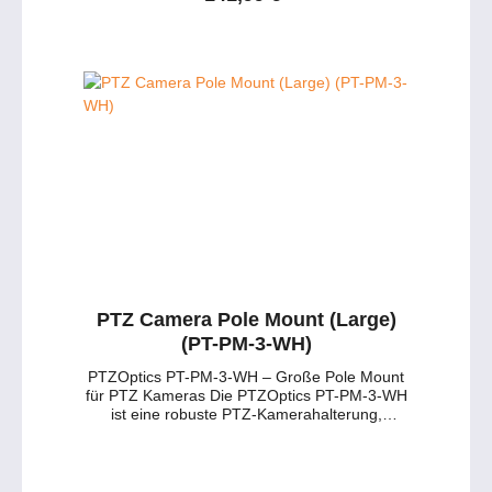
helfen Ihnen gerne bei der Auswahl der
Stahlkonstruktion, weiße Pulverbeschichtung
passenden Wandhalterung für Ihre PTZ-
und ist für Kameras mit 1/4"-20 Gewinde
Kamera und Ihre Rauminstallation. 📧
geeignet. So erhalten Sie maximale Stabilität
Beratung per E-Mail 💬 Live-Chat starten 📱
und eine saubere Montage, während die
0177 286 6235 / WhatsApp & Telegram
Kabel ordnungsgemäß geführt werden
können. Hauptmerkmale der PTZOptics PT-
WM-3-WH: 🔹 Direkte Montage – Befestigung
an der Wand mit mitgeliefertem Zubehör. 🔹
Farbe & Oberfläche – Weiße
Pulverbeschichtung für erhöhte Haltbarkeit. 🔹
Robuste Konstruktion – Hochwertiger Stahl für
maximale Stabilität. 🔹 Kabelmanagement –
Platz für saubere Kabelführung. Technische
Daten im Überblick: Montageart
Wandmontage Gewinde 1/4"-20 Farbe Weiß
(Pulverbeschichtung) Material Stahl
Einsatzbereich Innenbereich Kompatibilität ✔
PTZ Camera Pole Mount (Large)
PTZOptics Kameras, speziell Move 4K 30X &
(PT-PM-3-WH)
Link 4K 30X ✔ HuddleCamHD Kameras ✔
PTZ-Kameras mit 1/4"-20 Gewinde
PTZOptics PT-PM-3-WH – Große Pole Mount
Lieferumfang: ✔ Große Wandhalterung (1x) ✔
für PTZ Kameras Die PTZOptics PT-PM-3-WH
1/4-20 Montageschraube (1x) ✔ 1/4"
ist eine robuste PTZ-Kamerahalterung,
Unterlegscheiben (2x) ✔ #10-16x 1-1/4”
speziell entwickelt für die Modelle Move 4K
Metallschrauben (4x) ✔ 10-12 x 1” konische
30X und Link 4K 30X. Ideal für professionelle
Kunststoffanker (4x) ✔ #6-32 x 1” Schrauben
Installationen an Rohren oder Stangen in
mit Unterlegscheiben (4x) Persönliche
Studios, Auditorien oder Konferenzräumen.