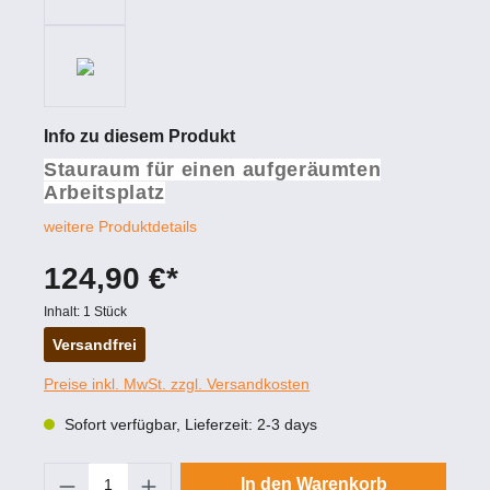
Info zu diesem Produkt
Stauraum für einen aufgeräumten
Arbeitsplatz
weitere Produktdetails
124,90 €*
Inhalt:
1 Stück
Versandfrei
Preise inkl. MwSt. zzgl. Versandkosten
Sofort verfügbar, Lieferzeit: 2-3 days
Produkt Anzahl: Gib den gewünschten Wert
In den Warenkorb