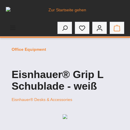
inhalt springen
Office Equipment
Eisnhauer® Grip L
Schublade - weiß
Eisnhauer® Desks & Accessories