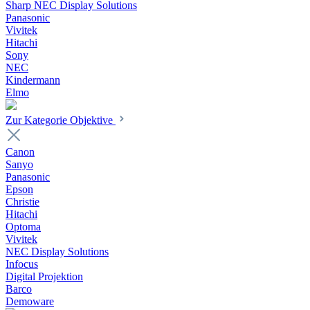
Sharp NEC Display Solutions
Panasonic
Vivitek
Hitachi
Sony
NEC
Kindermann
Elmo
Zur Kategorie Objektive
Canon
Sanyo
Panasonic
Epson
Christie
Hitachi
Optoma
Vivitek
NEC Display Solutions
Infocus
Digital Projektion
Barco
Demoware