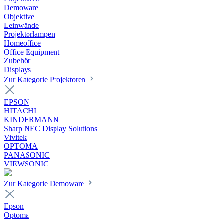
Demoware
Objektive
Leinwände
Projektorlampen
Homeoffice
Office Equipment
Zubehör
Displays
Zur Kategorie Projektoren
EPSON
HITACHI
KINDERMANN
Sharp NEC Display Solutions
Vivitek
OPTOMA
PANASONIC
VIEWSONIC
Zur Kategorie Demoware
Epson
Optoma