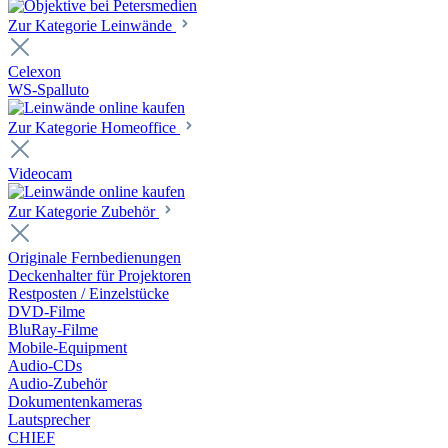
Zur Kategorie Leinwände
Celexon
WS-Spalluto
Zur Kategorie Homeoffice
Videocam
Zur Kategorie Zubehör
Originale Fernbedienungen
Deckenhalter für Projektoren
Restposten / Einzelstücke
DVD-Filme
BluRay-Filme
Mobile-Equipment
Audio-CDs
Audio-Zubehör
Dokumentenkameras
Lautsprecher
CHIEF