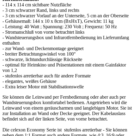
- 114 x 114 cm sichtbare Nutzfläche
- 3 cm schwarzer Rand, links und rechts
- 3 cm schwarzer Vorlauf an der Unterseite, 5 cm an der Oberseite
- Gehäusemaß: 144 x 10 x 8cm (BxHxT), Gewicht: 11 kg
- Leistung: 40 Watt ; Spannung: 230 Volt ; Frequenz: 50 Hz
- Stromanschluß von vorne betrachtet links
- Wandsteuerungsbox und Infrarotfernbedienung im Lieferumfang
enthalten
- zur Wand- und Deckenmontage geeignet
- breiter Betrachtungswinkel von 100°
- schwarze, lichtundurchlässige Rückseite
- optimal für Heimkino und Präsentationen mit einem Gainfaktor
von 1,2
- stufenlos arretierbar auch für andere Formate
- elegantes, weißes Gehäuse
- Extra leiser Motor mit Stabilisationswelle
Sie können die Leinwand per Fernbedienung oder aber auch per
Wandsteuerungsbox komfortabel bedienen. Angetrieben wird die
Leinwand von einem geräuscharmen und langlebigen Motor. Sie ist
zur Installation an Wand oder Decke geeignet. Der Kabelauslass
befindet sich auf der linken Seite, von vorne betrachtet.
Die celexon Economy Serie ist stufenlos arretierbar - Sie können
neben dem 1:1 Format auch andere Formate, wie 4:3, 16:9 oder