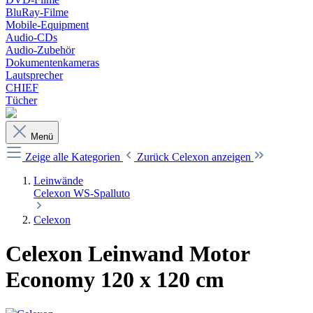
BluRay-Filme
Mobile-Equipment
Audio-CDs
Audio-Zubehör
Dokumentenkameras
Lautsprecher
CHIEF
Tücher
Menü
Zeige alle Kategorien
Zurück
Celexon anzeigen
Leinwände
Celexon
WS-Spalluto
Celexon
Celexon Leinwand Motor
Economy 120 x 120 cm