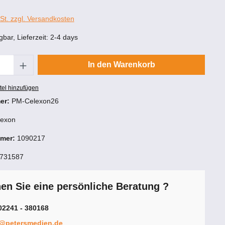
wSt. zzgl. Versandkosten
gbar, Lieferzeit: 2-4 days
Anzahl: Gib den gewünschten Wert ein oder
In den Warenkorb
tel hinzufügen
er:
PM-Celexon26
lexon
mmer:
1090217
731587
n Sie eine persönliche Beratung ?
02241 - 380168
e@petersmedien.de