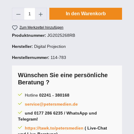
Produkt Anzahl: Gib den gewünschten Wert
In den Warenkorb
Zum Merkzettel hinzufügen
Produktnummer:
JG2025268RB
Hersteller:
Digital Projection
Herstellernummer:
114-783
Wünschen Sie eine persönliche
Beratung ?
Hotline
02241 - 380168
service@petersmedien.de
und 0177 286 6235 / WhatsApp und
Telegram!
https://tawk.to/petersmedien
( Live-Chat