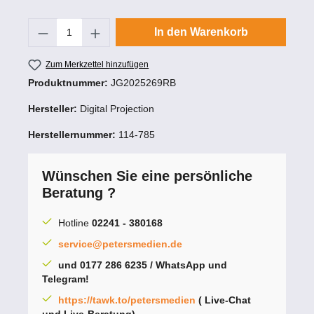
Produkt Anzahl: Gib den gewünschten Wert
In den Warenkorb
Zum Merkzettel hinzufügen
Produktnummer:
JG2025269RB
Hersteller:
Digital Projection
Herstellernummer:
114-785
Wünschen Sie eine persönliche
Beratung ?
Hotline
02241 - 380168
service@petersmedien.de
und 0177 286 6235 / WhatsApp und
Telegram!
https://tawk.to/petersmedien
( Live-Chat