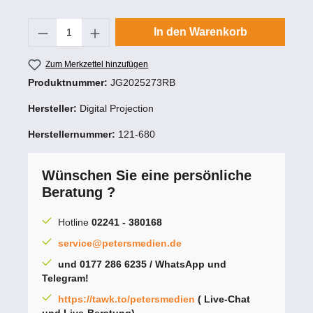
Produkt Anzahl: Gib den gewünschten Wert
In den Warenkorb
Zum Merkzettel hinzufügen
Produktnummer:
JG2025273RB
Hersteller:
Digital Projection
Herstellernummer:
121-680
Wünschen Sie eine persönliche
Beratung ?
Hotline
02241 - 380168
service@petersmedien.de
und 0177 286 6235 / WhatsApp und
Telegram!
https://tawk.to/petersmedien
( Live-Chat