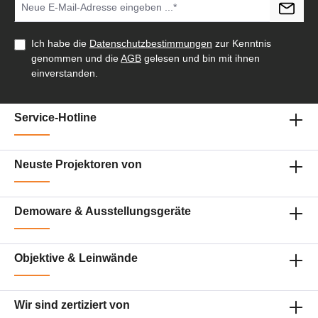
Einsatzbereiche ✔ Veranstaltungsräume &
große Konferenzräume ✔ Hochschulen &
Hörsäle ✔ Museen & immersive Installationen
✔ Digital Signage & Retail ✔ Projection
Ich habe die
Datenschutzbestimmungen
zur Kenntnis
Mapping & Events Persönliche Beratung zum
genommen und die
AGB
gelesen und bin mit ihnen
Epson EB-PU1008B Gerne unterstützen wir
Sie bei Auswahl, Planung und Integration Ihrer
einverstanden.
Projektionstechnik. 📧 Beratung per E-Mail 💬
Live-Chat starten 📱 0177 286 6235 /
WhatsApp & Telegram
Service-Hotline
Neuste Projektoren von
Demoware & Ausstellungsgeräte
Objektive & Leinwände
Wir sind zertiziert von