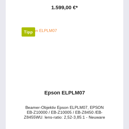
Projektionsratio 3,31 – 5,07:1 Lens Shift
Vertikal: ± 67 %, Horizontal: ± 30 %
1.599,00 €*
Motorisierung Ja Produkttyp Beamer-Objektiv
Gewicht 1,7 kg Haben Sie Fragen zu dem
Produkt? - Wünschen Sie eine persönliche
Beratung? Anfragen gerne per Mail oder
telefonisch unter: service@petersmedien.de
Tipp
https://tawk.to/petersmedien 0177 286 6235 /
WhatsApp & Telegram
Epson ELPLM07
Beamer-Objektiv Epson ELPLM07, EPSON
EB-Z10000 / EB-Z10005 / EB-Z8450 /EB-
Z8455WU. lens-ratio: 2,52-3,85:1 - Neuware