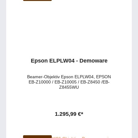
professionellen Projekten ab. Haben Sie
Fragen zu dem Produkt? - Wünschen Sie eine
persönliche Beratung? Anfragen gerne per
Mail oder telefonisch unter:
service@petersmedien.dehttps://tawk.to/peter
smedien0177 286 6235 / WhatsApp &
Telegram
Epson ELPLW04 - Demoware
Beamer-Objektiv Epson ELPLW04, EPSON
EB-Z10000 / EB-Z10005 / EB-Z8450 /EB-
Z8455WU
1.295,99 €*