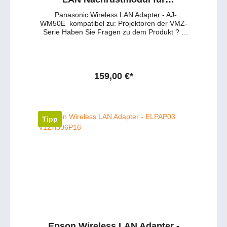
Projektoren der VMZ-Serie
Panasonic Wireless LAN Adapter - AJ-
WM50E kompatibel zu: Projektoren der VMZ-
Serie Haben Sie Fragen zu dem Produkt ? -
Wünschen Sie eine persönliche Beratung ?
Anfragen gerne per mail oder telefonisch
unter: service@petersmedien.de (unsere
Kontakt-Mail)https://tawk.to/petersmedien (
Live-Chat und Live-Beratung) und 0177 286
159,00 €*
6235 / WhatsApp und Telegram!
Tipp
Epson Wireless LAN Adapter -