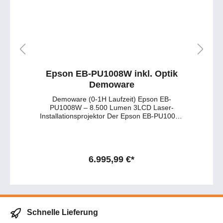
Epson EB-PU1008W inkl. Optik
Demoware
Demoware (0-1H Laufzeit) Epson EB-
PU1008W – 8.500 Lumen 3LCD Laser-
Installationsprojektor Der Epson EB-PU1008B
ist ein leistungsstarker 3LCD Laser-
Installationsprojektor mit 8.500 Lumen Weiß-
und Farbhelligkeit. Dank WUXGA-Auflösung
mit 4K-Enhancement liefert er gestochen
scharfe, detailreiche Bilder für professionelle
6.995,99 €*
Anwendungen. Der Projektor wird mit Objektiv
geliefert und ist kompatibel mit einer Vielzahl
austauschbarer Epson Objektive. Damit eignet
er sich ideal für Veranstaltungsräume,
Hörsäle, Museen, Digital Signage und
Business-Installationen. Hauptmerkmale des
Schnelle Lieferung
EB-PU1008W: 🔹 8.500 Lumen Helligkeit –