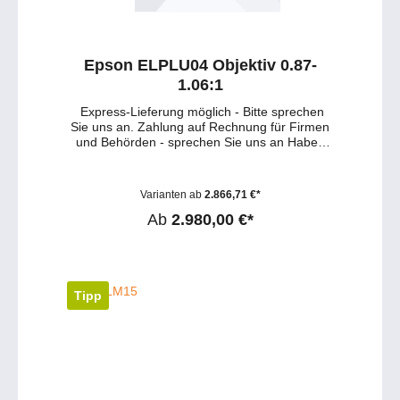
Epson ELPLU04 Objektiv 0.87-
1.06:1
Express-Lieferung möglich - Bitte sprechen
Sie uns an. Zahlung auf Rechnung für Firmen
und Behörden - sprechen Sie uns an Haben
Sie Fragen zu dem Produkt ? - Wünschen Sie
eine persönliche Beratung ? Anfragen gerne
per mail oder telefonisch unter:
Varianten ab
2.866,71 €*
service@petersmedien.de (unsere Kontakt-
Mail) https://tawk.to/petersmedien ( Live-Chat
Ab
2.980,00 €*
und Live-Beratung) und 0177 286 6235 /
WhatsApp und Telegram!
Tipp