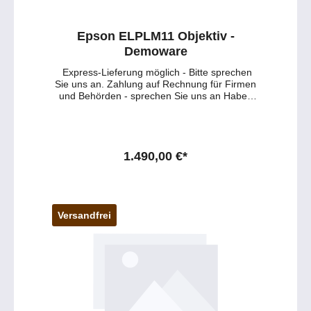
Epson ELPLM11 Objektiv -
Demoware
Express-Lieferung möglich - Bitte sprechen
Sie uns an. Zahlung auf Rechnung für Firmen
und Behörden - sprechen Sie uns an Haben
Sie Fragen zu dem Produkt ? - Wünschen Sie
eine persönliche Beratung ? Anfragen gerne
per mail oder telefonisch unter:
service@petersmedien.de (unsere Kontakt-
Mail) https://tawk.to/petersmedien ( Live-Chat
1.490,00 €*
und Live-Beratung) und 0177 286 6235 /
WhatsApp und Telegram!
Versandfrei