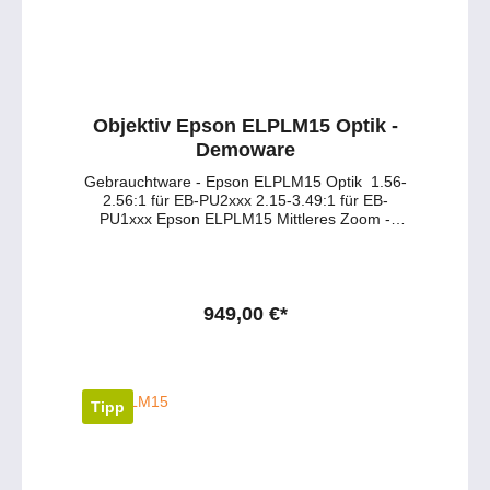
Objektiv Epson ELPLM15 Optik -
Demoware
Gebrauchtware - Epson ELPLM15 Optik 1.56-
2.56:1 für EB-PU2xxx 2.15-3.49:1 für EB-
PU1xxx Epson ELPLM15 Mittleres Zoom -
Objektiv fuer die Pro G7000 und Pro L1000
Serie wie EB-G7200W, EB-G7400U, EB-
G7900U, EB-G7905U, EB-L1100U, EB-
L1200U, EB-L1300U, EB-L1405U Haben Sie
Fragen zu dem Produkt ? - Wuenschen Sie
949,00 €*
eine persoenliche Beratung ? Anfragen gerne
per mail oder telefonisch unter:
service@petersmedien.de (unsere Kontakt-
Mail) https://tawk.to/petersmedien ( Live-Chat
und Live-Beratung) und 0177 286 6235 /
Tipp
WhatsApp und Telegram!