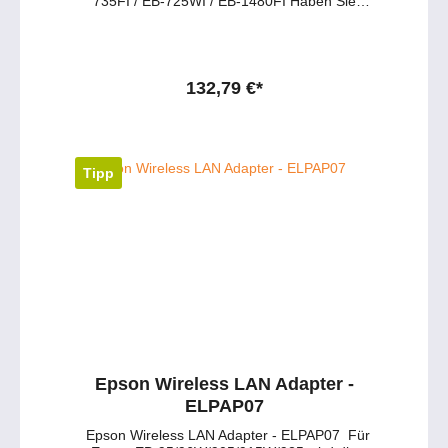
735FI / EB-725WI / EB-1480FI Haben Sie
Fragen zu dem Produkt ? - Wünschen Sie
eine persönliche Beratung ?Anfragen gerne
per mail oder telefonisch unter:
service@petersmedien.de (unsere Kontakt-
Mail)https://tawk.to/petersmedien ( Live-Chat
132,79 €*
und Live-Beratung) und 0177 286 6235 /
WhatsApp und Telegram!
Tipp
Epson Wireless LAN Adapter -
ELPAP07
Epson Wireless LAN Adapter - ELPAP07 Für