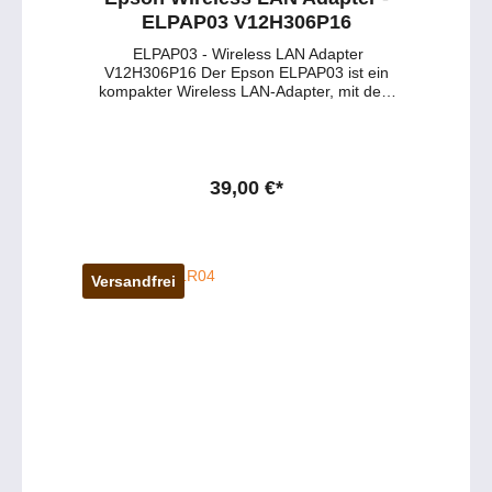
ELPAP03 V12H306P16
ELPAP03 - Wireless LAN Adapter
V12H306P16 Der Epson ELPAP03 ist ein
kompakter Wireless LAN-Adapter, mit dem
kompatible Epson Projektoren bequem per
WLAN ins Netzwerk eingebunden werden
können. Er wird einfach über USB
angeschlossen und unterstützt gängige
WLAN-Standards (a/b/g, Wi-Fi 4), sodass
39,00 €*
Präsentationen kabellos von Laptop oder
anderen Geräten übertragen werden können.
Ideal für Büro, Schule oder Meetingraum
ermöglicht der Adapter mehr Flexibilität bei der
Aufstellung des Beamers und reduziert
Versandfrei
störenden Kabelsalat. passend für folgende
Serien:EB-1725 und EB-1735WEB-8xxx
SerieEB-4xxx SerieEB-19xx SerieEB-Gxxx
SerieEB-Z8050W Haben Sie Fragen zu dem
Produkt ? - Wünschen Sie eine persönliche
Beratung ?Anfragen gerne per mail oder
telefonisch unter:
service@petersmedien.de (unsere Kontakt-
Mail)https://tawk.to/petersmedien ( Live-Chat
und Live-Beratung) und 0177 286 6235 /
WhatsApp und Telegram!