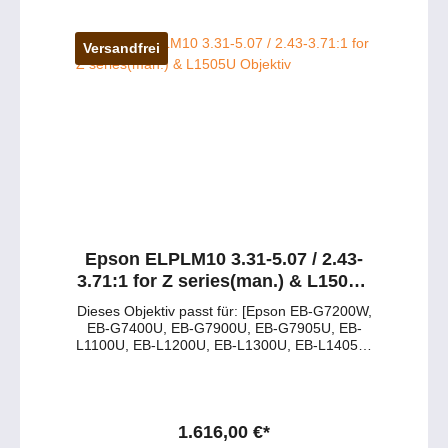
Projektor passt oder welche Variante die
richtige ist? Wir beraten Sie persönlich und
herstellerunabhängig. 📧 Beratung per E-Mail
Versandfrei
💬 Live-Chat starten 📱 0177 286 6235 /
WhatsApp & Telegram
Epson ELPLM10 3.31-5.07 / 2.43-
3.71:1 for Z series(man.) & L1505U
Objektiv
Dieses Objektiv passt für: [Epson EB-G7200W,
EB-G7400U, EB-G7900U, EB-G7905U, EB-
L1100U, EB-L1200U, EB-L1300U, EB-L1405U]
Tabelle der Spezifikationen: Merkmal Details
Objektivtyp Epson ELPLM10 Motorisiertes
Zoomobjektiv Projektionsratio 3,31 – 5,07:1
Lens Shift Vertikal: ± 67 %, Horizontal: ± 30 %
Motorisierung Ja Produkttyp Beamer-Objektiv
1.616,00 €*
Gewicht 1,7 kg Haben Sie Fragen zu dem