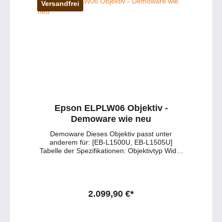
Versandfrei
Epson ELPLW06 Objektiv -
Demoware wie neu
Demoware Dieses Objektiv passt unter
anderem für: [EB-L1500U, EB-L1505U]
Tabelle der Spezifikationen: Objektivtyp Wide-
Zoom-Projektionsobjektiv Projektionsverhältnis
(Throw Ratio) 1,19 – 1,63 : 1 Zoom-Faktor 1,0
– 1,4× Einsatzbereich Große Bildbreiten bei
mittlerer Distanz Kompatibilität EB-L1500U /
EB-L1505U Gewicht ca. 2 kg Persönliche
2.099,90 €*
Beratung zum Epson ELPLW06 Sie sind
unsicher, ob dieses Objektiv zu Ihrem
Projektor passt oder welche Variante die