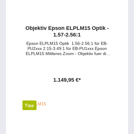
Objektiv Epson ELPLM15 Optik -
1.57-2.56:1
Epson ELPLM15 Optik 1.56-2.56:1 für EB-
PU2xxx 2.15-3.49:1 für EB-PU1xxx Epson
ELPLM15 Mittleres Zoom - Objektiv fuer die
Pro G7000 und Pro L1000 Serie wie EB-
G7200W, EB-G7400U, EB-G7900U, EB-
G7905U, EB-L1100U, EB-L1200U, EB-
L1300U, EB-L1405U Haben Sie Fragen zu
dem Produkt ? - Wuenschen Sie eine
1.149,95 €*
persoenliche Beratung ? Anfragen gerne per
mail oder telefonisch unter:
service@petersmedien.de (unsere Kontakt-
Mail) https://tawk.to/petersmedien ( Live-Chat
und Live-Beratung) und 0177 286 6235 /
Tipp
WhatsApp und Telegram!