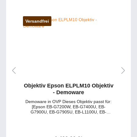
Produkt? - Wünschen Sie eine persönliche
Beratung? Anfragen gerne per Mail oder
telefonisch unter: service@petersmedien.de
https://tawk.to/petersmedien 0177 286 6235 /
Versandfrei
WhatsApp & Telegram
Objektiv Epson ELPLM10 Objektiv
- Demoware
Demoware in OVP Dieses Objektiv passt für:
[Epson EB-G7200W, EB-G7400U, EB-
G7900U, EB-G7905U, EB-L1100U, EB-
L1200U, EB-L1300U, EB-L1405U] Tabelle der
Spezifikationen: Merkmal Details Objektivtyp
Epson ELPLM10 Motorisiertes Zoomobjektiv
Projektionsratio 3,31 – 5,07:1 Lens Shift