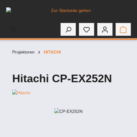
inhalt springen
Projektoren
HITACHI
Hitachi CP-EX252N