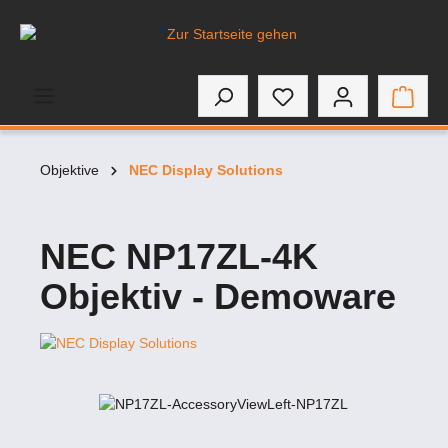
inhalt springen
Objektive
NEC Display Solutions
NEC NP17ZL-4K
Objektiv - Demoware