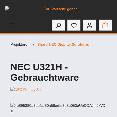
inhalt springen
Projektoren
Sharp NEC Display Solutions
NEC U321H -
Gebrauchtware