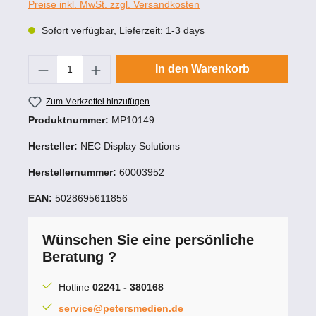
Preise inkl. MwSt. zzgl. Versandkosten
Sofort verfügbar, Lieferzeit: 1-3 days
Produkt Anzahl: Gib den gewünschten Wert
In den Warenkorb
Zum Merkzettel hinzufügen
Produktnummer:
MP10149
Hersteller:
NEC Display Solutions
Herstellernummer:
60003952
EAN:
5028695611856
Wünschen Sie eine persönliche
Beratung ?
Hotline
02241 - 380168
service@petersmedien.de