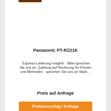
Panasonic PT-RZ21K
Express-Lieferung möglich - Bitte sprechen
Sie uns an. Zahlung auf Rechnung für Firmen
und Behörden - sprechen Sie uns an Starkes
Auftreten und präzise in seiner Performance:
Der Laser Panasonic PT-RZ21K 20000 ANSI
Lumen Helligkeit zeichnen den Panasonic PT-
RZ21K aus. Durch diese starke Helligkeit
eignet er sich sehr gut für Ihre
Preis auf Anfrage
Veranstaltungen, Tagungen und Installationen.
Die hohe Leuchtkraft klassifiziert ihn für die
Event-Liga der Projektoren. Er eignet sich
Preisvorschlag / Anfrage
hervorragend für Projektionen bei großen