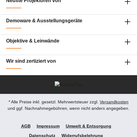
Neuste Projektoren von
0,96 DLP Chip Lampenlebensdauer 20000
Stunden Gewicht 79.00 kg Lautsprecher Nein
Eingänge HDMI in , DVI-D in , D-sub 15pin in
, 5 x BNC RGBHV in , RS232C Din 9 pin in
Demoware & Ausstellungsgeräte
, RJ45 mit DIGITAL LINK in , 2 x SDI über BNC
in Ausgänge Besondere Eigenschaften HD-
Ready, Lensshift, ohne Optik,
Objektive & Leinwände
Wechselobjektive Abmessungen 0cm x 0cm x
0cm Zustand Neu Haben Sie Fragen zu dem
Produkt ? - Wünschen Sie eine persönliche
Beratung ? Anfragen gerne per mail oder
Wir sind zertiziert von
telefonisch unter:
service@petersmedien.de (unsere Kontakt-
Mail) https://tawk.to/petersmedien ( Live-Chat
und Live-Beratung) und 0177 286 6235 /
WhatsApp und Telegram!
* Alle Preise inkl. gesetzl. Mehrwertsteuer zzgl.
Versandkosten
und ggf. Nachnahmegebühren, wenn nicht anders angegeben.
AGB
Impressum
Umwelt & Entsorgung
Datenschutz
Widerrufsbelehrung