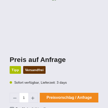
Preis auf Anfrage
Tipp
Versandfrei
Sofort verfügbar, Lieferzeit: 3 days
Produkt Anzahl: Gib den gewün
Preisvorschlag / Anfrage