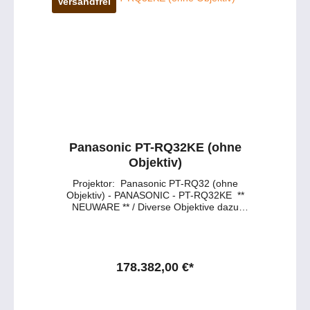
Versandfrei
Panasonic PT-RQ32KE (ohne
Objektiv)
Projektor: Panasonic PT-RQ32 (ohne
Objektiv) - PANASONIC - PT-RQ32KE **
NEUWARE ** / Diverse Objektive dazu
erhältlich ! 3 Chip DLP Laser, 27.000 Center
Lumen, 4K+ Lampenfreie Laserprojektion mit
staubfestem Flüssigkeitskühlsystem für 20.000
Stunden wartungsfreien Betrieb 5K-Pixel-
Performance mit Quad-Pixel-Treibersystem
178.382,00 €*
auf einem WQXGA-Chipsatz Hohe Frame-
Rate von 240 Hz für exzellente und scharfe
Filmwiedergabe Kontrastverhältnis von