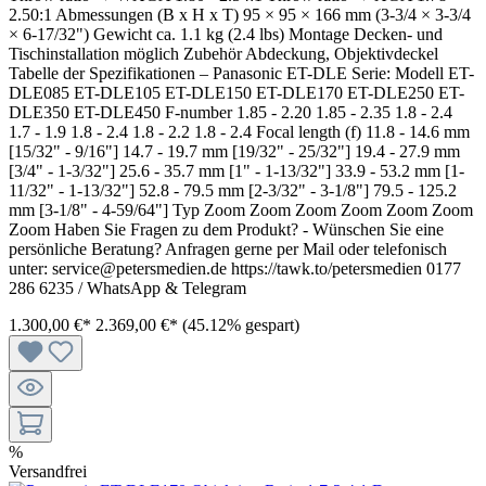
2.50:1 Abmessungen (B x H x T) 95 × 95 × 166 mm (3-3/4 × 3-3/4
× 6-17/32") Gewicht ca. 1.1 kg (2.4 lbs) Montage Decken- und
Tischinstallation möglich Zubehör Abdeckung, Objektivdeckel
Tabelle der Spezifikationen – Panasonic ET-DLE Serie: Modell ET-
DLE085 ET-DLE105 ET-DLE150 ET-DLE170 ET-DLE250 ET-
DLE350 ET-DLE450 F-number 1.85 - 2.20 1.85 - 2.35 1.8 - 2.4
1.7 - 1.9 1.8 - 2.4 1.8 - 2.2 1.8 - 2.4 Focal length (f) 11.8 - 14.6 mm
[15/32" - 9/16"] 14.7 - 19.7 mm [19/32" - 25/32"] 19.4 - 27.9 mm
[3/4" - 1-3/32"] 25.6 - 35.7 mm [1" - 1-13/32"] 33.9 - 53.2 mm [1-
11/32" - 1-13/32"] 52.8 - 79.5 mm [2-3/32" - 3-1/8"] 79.5 - 125.2
mm [3-1/8" - 4-59/64"] Typ Zoom Zoom Zoom Zoom Zoom Zoom
Zoom Haben Sie Fragen zu dem Produkt? - Wünschen Sie eine
persönliche Beratung? Anfragen gerne per Mail oder telefonisch
unter: service@petersmedien.de https://tawk.to/petersmedien 0177
286 6235 / WhatsApp & Telegram
1.300,00 €*
2.369,00 €*
(45.12% gespart)
%
Versandfrei