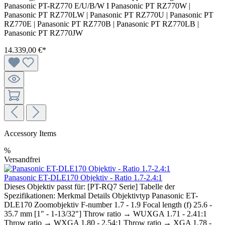
Panasonic PT-RZ770 E/U/B/W I Panasonic PT RZ770W |
Panasonic PT RZ770LW | Panasonic PT RZ770U | Panasonic PT
RZ770E | Panasonic PT RZ770B | Panasonic PT RZ770LB |
Panasonic PT RZ770JW
14.339,00 €*
Accessory Items
%
Versandfrei
Panasonic ET-DLE170 Objektiv - Ratio 1.7-2.4:1
Dieses Objektiv passt für: [PT-RQ7 Serie] Tabelle der
Spezifikationen: Merkmal Details Objektivtyp Panasonic ET-
DLE170 Zoomobjektiv F-number 1.7 - 1.9 Focal length (f) 25.6 -
35.7 mm [1" - 1-13/32"] Throw ratio → WUXGA 1.71 - 2.41:1
Throw ratio → WXGA 1.80 - 2.54:1 Throw ratio → XGA 1.78 -