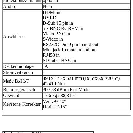
Projektionsverhältnis
optional
Audio
Nein
HDMI in
DVI-D
D-Sub 15 pin in
5 x BNC RGBHV in
Video BNC in
Anschlüsse
S-Video in
RS232C Din 9 pin in und out
Mini jack Remote in und out
RJ458 in
SDI über BNC in
Deckenmontage
JA
Stromverbrauch
-
498 x 175 x 521 mm (19,6"x6,9"x20,5")
Maße BxHxT
45,41 L/dm³
Betriebsgeräusch
30 / 28 dB im Eco Mode
Gewicht
17,6 kg / 38,8 lbs.
Vert.: +/-40°
Keystone-Korrektur
Hori.: +/-15°