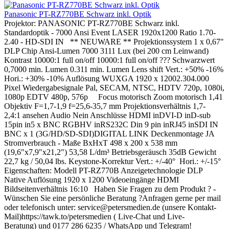
Panasonic PT-RZ770BE Schwarz inkl. Optik
Projektor: PANASONIC PT-RZ770BE Schwarz inkl.
Standardoptik - 7000 Ansi Event LASER 1920x1200 Ratio 1.70-
2.40 - HD-SDI IN ** NEUWARE ** Projektionssystem 1 x 0,67"
DLP Chip Ansi-Lumen 7000 3111 Lux (bei 200 cm Leinwand)
Kontrast 10000:1 full on/off 10000:1 full on/off ??? Schwarzwert
0,7000 min. Lumen 0.311 min. Lumen Lens shift Vert.: +50% -16%
Hori.: +30% -10% Auflösung WUXGA 1920 x 12002.304.000
Pixel Wiedergabesignale Pal, SECAM, NTSC, HDTV 720p, 1080i,
1080p EDTV 480p, 576p Focus motorisch Zoom motorisch 1,41
Objektiv F=1,7-1,9 f=25,6-35,7 mm Projektionsverhältnis 1,7-
2,4:1 ansehen Audio Nein Anschlüsse HDMI inDVI-D inD-sub
15pin in5 x BNC RGBHV inRS232C Din 9 pin inRJ45 inSDI IN
BNC x 1 (3G/HD/SD-SDI)DIGITAL LINK Deckenmontage JA
Stromverbrauch - Maße BxHxT 498 x 200 x 538 mm
(19,6"x7,9"x21,2") 53,58 L/dm³ Betriebsgeräusch 35dB Gewicht
22,7 kg / 50,04 lbs. Keystone-Korrektur Vert.: +/-40° Hori.: +/-15°
Eigenschaften: Modell PT-RZ770B Anzeigetechnologie DLP
Native Auflösung 1920 x 1200 Videoeingänge HDMI
Bildseitenverhältnis 16:10 Haben Sie Fragen zu dem Produkt ? -
Wünschen Sie eine persönliche Beratung ?Anfragen gerne per mail
oder telefonisch unter: service@petersmedien.de (unsere Kontakt-
Mail)https://tawk.to/petersmedien ( Live-Chat und Live-
Beratung) und 0177 286 6235 / WhatsApp und Telegram!