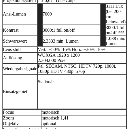
Projektionssystem
1 x 0,67" DLP Chip
3111 Lux
(bei 200
Ansi-Lumen
7000
cm
Leinwand)
3000:1 full
Kontrast
3000:1 full on/off
on/off
???
1.038 min.
Schwarzwert
2,3333 min. Lumen
Lumen
Lens shift
Vert.: +50% -16% Hori.: +30% -10%
WUXGA 1920 x 1200
Auflösung
2.304.000 Pixel
Pal, SECAM, NTSC, HDTV 720p, 1080i,
Wiedergabesignale
1080p EDTV 480p, 576p
Stationär
Einsatzgebiet
Focus
motorisch
Zoom
motorisch 1,41
Objektiv
optional