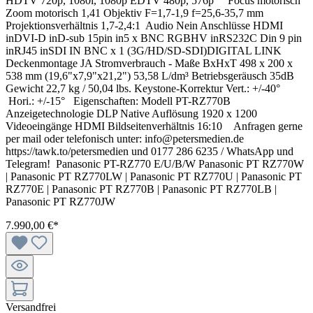
HDTV 720p, 1080i, 1080p EDTV 480p, 576p Focus motorisch
Zoom motorisch 1,41 Objektiv F=1,7-1,9 f=25,6-35,7 mm
Projektionsverhältnis 1,7-2,4:1 Audio Nein Anschlüsse HDMI
inDVI-D inD-sub 15pin in5 x BNC RGBHV inRS232C Din 9 pin
inRJ45 inSDI IN BNC x 1 (3G/HD/SD-SDI)DIGITAL LINK
Deckenmontage JA Stromverbrauch - Maße BxHxT 498 x 200 x
538 mm (19,6"x7,9"x21,2") 53,58 L/dm³ Betriebsgeräusch 35dB
Gewicht 22,7 kg / 50,04 lbs. Keystone-Korrektur Vert.: +/-40°
Hori.: +/-15° Eigenschaften: Modell PT-RZ770B
Anzeigetechnologie DLP Native Auflösung 1920 x 1200
Videoeingänge HDMI Bildseitenverhältnis 16:10 Anfragen gerne
per mail oder telefonisch unter: info@petersmedien.de
https://tawk.to/petersmedien und 0177 286 6235 / WhatsApp und
Telegram! Panasonic PT-RZ770 E/U/B/W Panasonic PT RZ770W
| Panasonic PT RZ770LW | Panasonic PT RZ770U | Panasonic PT
RZ770E | Panasonic PT RZ770B | Panasonic PT RZ770LB |
Panasonic PT RZ770JW
7.990,00 €*
Versandfrei