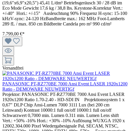
(19,6"x6,9"x20,5") 45,41 L/dm³ Betriebsgeräusch 30 / 28 dB im
Eco Mode Gewicht 17,6 kg / 38,8 lbs. Keystone-Korrektur Vert.:
+/-40° Hori.: +/-15° Ausleuchtung 90% Frequenz H-sync: 15-100
kHzV-sync: 24-120 HzBandbreite max.: 162 MHz Foot-Lamberts
289 fL / max. 850 cm Bildbreite Candela pro m² 990 cd/m²
7.799,00 €*
Versandfrei
PANASONIC PT-RZ770BE 7000 Ansi Event LASER 1920x1200
Ratio - DEMOWARE NEUWERTIGf
Projektor: PANASONIC PT-RZ770BE 7000 Ansi Event LASER
1920x1200 Ratio 1.70-2.40 - HD-SDI IN Projektionssystem 1 x
0,67" DLP Chip Ansi-Lumen 7000 3111 Lux (bei 200 cm
Leinwand) Kontrast 10000:1 full on/off 10000:1 full on/off
Schwarzwert 0,7000 min. Lumen 0.311 min. Lumen Lens shift
Vert.: +50% -16% Hori.: +30% -10% Auflösung WUXGA 1920 x
12002.304.000 Pixel Wiedergabesignale Pal, SECAM, NTSC,