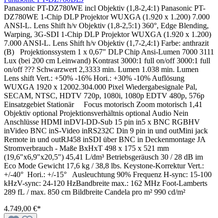
Panasonic PT-DZ780WE incl Objektiv (1,8-2,4:1) Pa­na­so­nic PT-
DZ780WE 1-Chip DLP Pro­jek­tor WUXGA (1.920 x 1.200) 7.000
ANSI-L. Lens Shift h/v Ob­jek­tiv (1,​8-2,​5:1) 360°, Edge Blending,
Warping, 3G-SDI 1-Chip DLP Projektor WUXGA (1.920 x 1.200)
7.000 ANSI-L. Lens Shift h/v Objektiv (1,7-2,4:1) Farbe: anthrazit
(B) Projektionssystem 1 x 0,67" DLP Chip Ansi-Lumen 7000 3111
Lux (bei 200 cm Leinwand) Kontrast 3000:1 full on/off 3000:1 full
on/off ??? Schwarzwert 2,3333 min. Lumen 1.038 min. Lumen
Lens shift Vert.: +50% -16% Hori.: +30% -10% Auflösung
WUXGA 1920 x 12002.304.000 Pixel Wiedergabesignale Pal,
SECAM, NTSC, HDTV 720p, 1080i, 1080p EDTV 480p, 576p
Einsatzgebiet Stationär Focus motorisch Zoom motorisch 1,41
Objektiv optional Projektionsverhältnis optional Audio Nein
Anschlüsse HDMI inDVI-DD-Sub 15 pin in5 x BNC RGBHV
inVideo BNC inS-Video inRS232C Din 9 pin in und outMini jack
Remote in und outRJ458 inSDI über BNC in Deckenmontage JA
Stromverbrauch - Maße BxHxT 498 x 175 x 521 mm
(19,6"x6,9"x20,5") 45,41 L/dm³ Betriebsgeräusch 30 / 28 dB im
Eco Mode Gewicht 17,6 kg / 38,8 lbs. Keystone-Korrektur Vert.:
+/-40° Hori.: +/-15° Ausleuchtung 90% Frequenz H-sync: 15-100
kHzV-sync: 24-120 HzBandbreite max.: 162 MHz Foot-Lamberts
289 fL / max. 850 cm Bildbreite Candela pro m² 990 cd/m²
4.749,00 €*