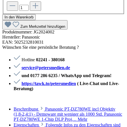
In den Warenkorb
Zum Merkzettel hinzufügen
Produktnummer:
JG2024002
Hersteller:
Panasonic
EAN:
5025232810031
Wünschen Sie eine persönliche Beratung ?
Hotline
02241 - 380168
service@petersmedien.de
und 0177 286 6235 / WhatsApp und Telegram!
https://tawk.to/petersmedien
( Live-Chat und Live-
Beratung)
Beschreibung
Panasonic PT-DZ780WE incl Objektiv
(1,8-2,4:1) - Demoware mit weniger als 1000 Std. Pa­na­so­nic
PT-DZ780WE 1-Chip DLP Pro­j…
Mehr
Eigenschaften
Folgende Infos zu den Eigenschaften sind