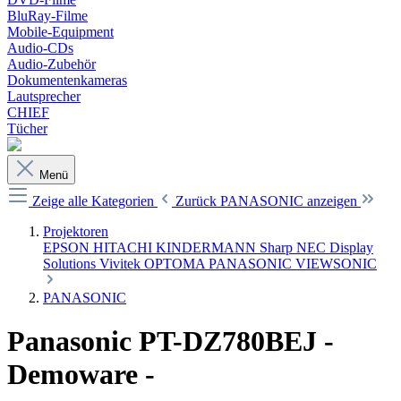
BluRay-Filme
Mobile-Equipment
Audio-CDs
Audio-Zubehör
Dokumentenkameras
Lautsprecher
CHIEF
Tücher
Menü
Zeige alle Kategorien
Zurück
PANASONIC anzeigen
Projektoren
EPSON
HITACHI
KINDERMANN
Sharp NEC Display
Solutions
Vivitek
OPTOMA
PANASONIC
VIEWSONIC
PANASONIC
Panasonic PT-DZ780BEJ -
Demoware -