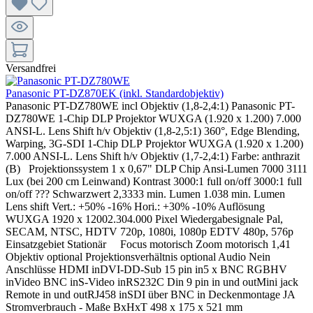
Versandfrei
Panasonic PT-DZ870EK (inkl. Standardobjektiv)
Panasonic PT-DZ780WE incl Objektiv (1,8-2,4:1) Pa­na­so­nic PT-
DZ780WE 1-Chip DLP Pro­jek­tor WUXGA (1.920 x 1.200) 7.000
ANSI-L. Lens Shift h/v Ob­jek­tiv (1,​8-2,​5:1) 360°, Edge Blending,
Warping, 3G-SDI 1-Chip DLP Projektor WUXGA (1.920 x 1.200)
7.000 ANSI-L. Lens Shift h/v Objektiv (1,7-2,4:1) Farbe: anthrazit
(B) Projektionssystem 1 x 0,67" DLP Chip Ansi-Lumen 7000 3111
Lux (bei 200 cm Leinwand) Kontrast 3000:1 full on/off 3000:1 full
on/off ??? Schwarzwert 2,3333 min. Lumen 1.038 min. Lumen
Lens shift Vert.: +50% -16% Hori.: +30% -10% Auflösung
WUXGA 1920 x 12002.304.000 Pixel Wiedergabesignale Pal,
SECAM, NTSC, HDTV 720p, 1080i, 1080p EDTV 480p, 576p
Einsatzgebiet Stationär Focus motorisch Zoom motorisch 1,41
Objektiv optional Projektionsverhältnis optional Audio Nein
Anschlüsse HDMI inDVI-DD-Sub 15 pin in5 x BNC RGBHV
inVideo BNC inS-Video inRS232C Din 9 pin in und outMini jack
Remote in und outRJ458 inSDI über BNC in Deckenmontage JA
Stromverbrauch - Maße BxHxT 498 x 175 x 521 mm