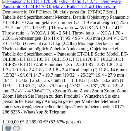
Panasonic ET-DLE170 Objektiv - Ratio 1.7-2.4:1 Demoware
Demoware in OVP Dieses Objektiv passt für: [PT-RQ7 Serie]
Tabelle der Spezifikationen: Merkmal Details Objektivtyp Panasonic
ET-DLE170 Zoomobjektiv F-number 1.7 - 1.9 Focal length (f) 25.6
- 35.7 mm [1" - 1-13/32"] Throw ratio → WUXGA 1.71 - 2.41:1
Throw ratio → WXGA 1.80 - 2.54:1 Throw ratio → XGA 1.78 -
2.50:1 Abmessungen (B x H x T) 95 × 95 × 166 mm (3-3/4 × 3-3/4
× 6-17/32") Gewicht ca. 1.1 kg (2.4 lbs) Montage Decken- und
Tischinstallation möglich Zubehör Abdeckung, Objektivdeckel
Tabelle der Spezifikationen – Panasonic ET-DLE Serie: Modell ET-
DLE085 ET-DLE105 ET-DLE150 ET-DLE170 ET-DLE250 ET-
DLE350 ET-DLE450 F-number 1.85 - 2.20 1.85 - 2.35 1.8 - 2.4
1.7 - 1.9 1.8 - 2.4 1.8 - 2.2 1.8 - 2.4 Focal length (f) 11.8 - 14.6 mm
[15/32" - 9/16"] 14.7 - 19.7 mm [19/32" - 25/32"] 19.4 - 27.9 mm
[3/4" - 1-3/32"] 25.6 - 35.7 mm [1" - 1-13/32"] 33.9 - 53.2 mm [1-
11/32" - 1-13/32"] 52.8 - 79.5 mm [2-3/32" - 3-1/8"] 79.5 - 125.2
mm [3-1/8" - 4-59/64"] Typ Zoom Zoom Zoom Zoom Zoom Zoom
Zoom Haben Sie Fragen zu dem Produkt? - Wünschen Sie eine
persönliche Beratung? Anfragen gerne per Mail oder telefonisch
unter: service@petersmedien.de https://tawk.to/petersmedien 0177
286 6235 / WhatsApp & Telegram
1.100,00 €*
2.369,00 €*
(53.57% gespart)