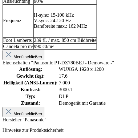
Ausleuchtung
90%
H-sync: 15-100 kHz
Frequenz
V-sync: 24-120 Hz
Bandbreite max.: 162 MHz
Foot-Lamberts
289 fL
/ max. 850 cm Bildbreite
Candela pro m²
990 cd/m²
Menü schließen
Eigenschaften "Panasonic PT-DZ780BEJ - Demoware -"
Auflösung:
WUXGA 1920 x 1200
Gewicht (kg):
17,6
Helligkeit (ANSI-Lumen):
7.000
Kontrast:
3000:1
Typ:
DLP
Zustand:
Demogerät mit Garantie
Menü schließen
Hersteller "Panasonic"
Hinweise zur Produktsicherheit