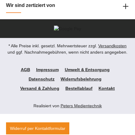
Zoom, V/H Lens-Shift 2,0-fach Zoom, V/H
Wir sind zertiziert von
Lens-Shift Besondere Funktionen Quad Pixel
Drive, Free Grid, Failover-Schaltung,
240Hz/1080p Quad Pixel Drive, Free Grid,
Failover-Schaltung, 240Hz/1080p Haben Sie
Fragen zu dem Produkt? - Wünschen Sie eine
persönliche Beratung? Anfragen gerne per
Mail oder telefonisch unter:
service@petersmedien.dehttps://tawk.to/peter
* Alle Preise inkl. gesetzl. Mehrwertsteuer zzgl.
Versandkosten
smedien0177 286 6235 / WhatsApp &
und ggf. Nachnahmegebühren, wenn nicht anders angegeben.
Telegram
AGB
Impressum
Umwelt & Entsorgung
Datenschutz
Widerrufsbelehrung
Versand & Zahlung
Bestellablauf
Kontakt
Realisiert von
Peters Medientechnik
Widerruf per Kontaktformular