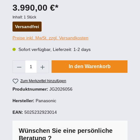
3.990,00 €*
Inhalt:
1 Stück
Versandfrei
Preise inkl. MwSt. zzgl. Versandkosten
Sofort verfügbar, Lieferzeit: 1-2 days
Produkt Anzahl: Gib den gewünschten Wert
In den Warenkorb
Zum Merkzettel hinzufügen
Produktnummer:
JG2026056
Hersteller:
Panasonic
EAN:
5025232923014
Wünschen Sie eine persönliche
Beratung ?