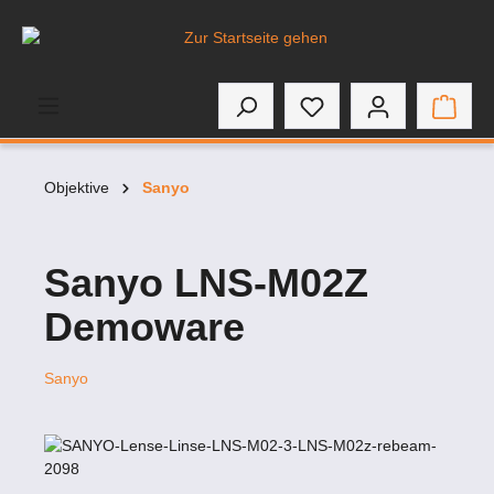
inhalt springen
Objektive
Sanyo
Sanyo LNS-M02Z
Demoware
Sanyo