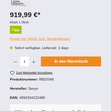
919,99 €*
Inhalt:
1 Stück
Tipp
Preise inkl. MwSt. zzgl. Versandkosten
Sofort verfügbar, Lieferzeit: 2 days
Produkt Anzahl: Gib den gewünschten Wert
In den Warenkorb
Zum Merkzettel hinzufügen
Produktnummer:
RB10348
Hersteller:
Sanyo
EAN:
4994334222480