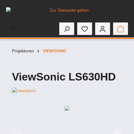
inhalt springen
Projektoren
VIEWSONIC
ViewSonic LS630HD