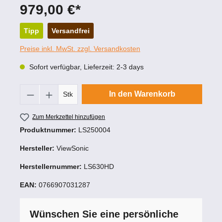
979,00 €*
Tipp
Versandfrei
Preise inkl. MwSt. zzgl. Versandkosten
Sofort verfügbar, Lieferzeit: 2-3 days
Produkt Anzahl: Gib den gewünschten Wert
In den Warenkorb
Stk
Zum Merkzettel hinzufügen
Produktnummer:
LS250004
Hersteller:
ViewSonic
Herstellernummer:
LS630HD
EAN:
0766907031287
Wünschen Sie eine persönliche