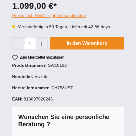
1.099,00 €*
Preise inkl. MwSt. zzgl. Versandkosten
Versandfertig in 50 Tagen, Lieferzeit 42-56 days
Produkt Anzahl: Gib den gewünschten Wert
In den Warenkorb
Zum Merkzettel hinzufügen
Produktnummer:
SW10192
Hersteller:
Vivitek
Herstellernummer:
DH758UST
EAN:
813097020246
Wünschen Sie eine persönliche
Beratung ?