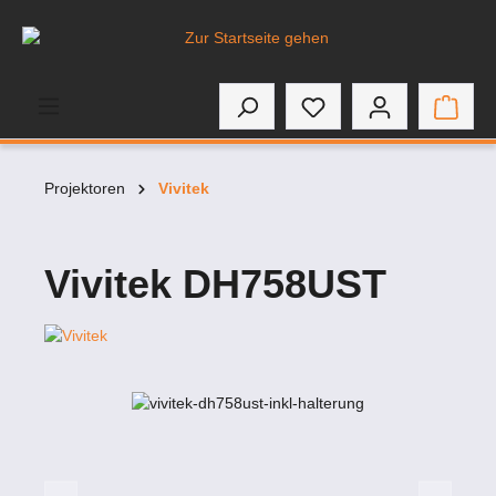
inhalt springen
Projektoren
Vivitek
Vivitek DH758UST