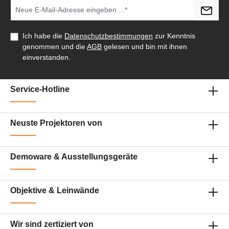
PJ-Control-Tool ermöglicht eine zentrale
Verwaltung mehrerer Projektoren im Netzwerk,
einschließlich Statusüberwachung und
zeitgesteuerter Einstellungen. Mit einem
Ich habe die
Datenschutzbestimmungen
zur Kenntnis
Gewicht von 49 kg und einem robusten
genommen und die
AGB
gelesen und bin mit ihnen
Gehäuse ist der Projektor auf Mobilität und
Langlebigkeit ausgelegt. Der Vivitek DU9900Z
einverstanden.
ist die perfekte Wahl für professionelle
Installationen, die höchste Leistung und
Flexibilität erfordern. Express-Lieferung
Service-Hotline
möglich - Bitte sprechen Sie uns an. Haben
Sie Fragen zu dem Produkt ? - Wünschen Sie
eine persönliche Beratung ? Anfragen gerne
per mail oder telefonisch unter:
Neuste Projektoren von
service@petersmedien.de (unsere Kontakt-
Mail) https://tawk.to/petersmedien ( Live-Chat
und Live-Beratung) und 0177 286 6235 /
WhatsApp und Telegram!
Demoware & Ausstellungsgeräte
Objektive & Leinwände
Wir sind zertiziert von