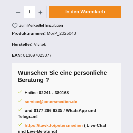
Produkt Anzahl: Gib den gewünschten Wert
In den Warenkorb
Zum Merkzettel hinzufügen
Produktnummer:
MorP_2025043
Hersteller:
Vivitek
EAN:
813097023377
Wünschen Sie eine persönliche
Beratung ?
Hotline
02241 - 380168
service@petersmedien.de
und 0177 286 6235 / WhatsApp und
Telegram!
https://tawk.to/petersmedien
( Live-Chat
und Live-Beratung)