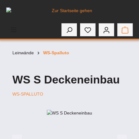
inhalt springen
Leinwände
WS-Spalluto
WS S Deckeneinbau
WS-SPALLUTO