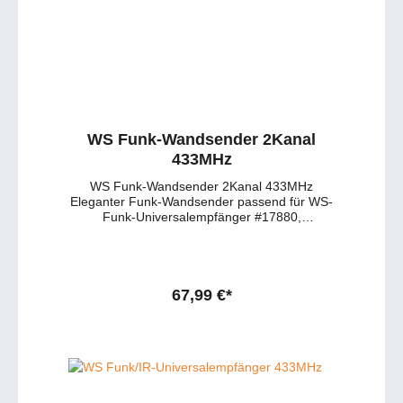
Umgebungen. Laser‑Lichtquelle mit bis zu
20.000 Stunden, ECO‑Funktionen und
niedriger Stand‑by‑Leistung senken Wartungs‑
und Energiekosten signifikant. Optionales
motorisiertes Wechselobjektivsystem, weiter
Lens‑Shift‑Bereich, HDBaseT und
umfangreiche Steuerungs‑Protokolle bieten
hohe Flexibilität und Investitionssicherheit in
professionellen AV‑Installationen. Haben Sie
WS Funk-Wandsender 2Kanal
Fragen zu dem Produkt? - Wünschen Sie eine
433MHz
persönliche Beratung? Anfragen gerne per
Mail oder telefonisch unter:
WS Funk-Wandsender 2Kanal 433MHz
service@petersmedien.dehttps://tawk.to/peter
Eleganter Funk-Wandsender passend für WS-
smedien0177 286 6235 / WhatsApp &
Funk-Universalempfänger #17880,
Telegram
Einbauempfänger #17882 und Mini-
Empfänger #32329. 2 Kanal-Ausführung zur
getrennten Steuerung von z.Bsp. Leinwand
und Lift. Einfache Installation, Taster kann
einfach an beliebiger Position festgeklebt oder
67,99 €*
geschraubt werden. Elegantes Design in
grau/weiß mit blauer Kontroll-LED.
Lebensdauer Batterie ca. 3 Jahre.
Abmessungen 86x86x11mm. . Haben Sie
Fragen zum Produkt oder zur passenden
Leinwand? – Wünschen Sie eine persönliche
Beratung? Anfragen gerne per Mail oder