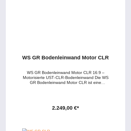
Harmony Fernbedienungen. Haben Sie
Fragen zum Produkt oder zur passenden
Leinwand? – Wünschen Sie eine persönliche
Beratung? Anfragen gerne per Mail oder
telefonisch unter: service@petersmedien.de
https://tawk.to/petersmedien 0177 286 6235 /
WhatsApp & Telegram
WS GR Bodenleinwand Motor CLR
WS GR Bodenleinwand Motor CLR 16:9 –
Motorisierte UST‑CLR‑Bodenleinwand Die WS
GR Bodenleinwand Motor CLR ist eine
motorisierte CLR‑Bodenleinwand für
Ultrakurzdistanz‑Projektoren, erhältlich in 100"
und 120" (16:9), deren spezielles CLR‑Tuch
mit Lamellenstruktur das Licht des
UST‑Beamers gezielt zum Zuschauer
2.249,00 €*
reflektiert und störendes Umgebungslicht von
Decke und Seiten effektiv blockt. Das Tuch
wird per Motor aus einem eleganten
Boden‑Gehäuse in Schwarz oder Weiß