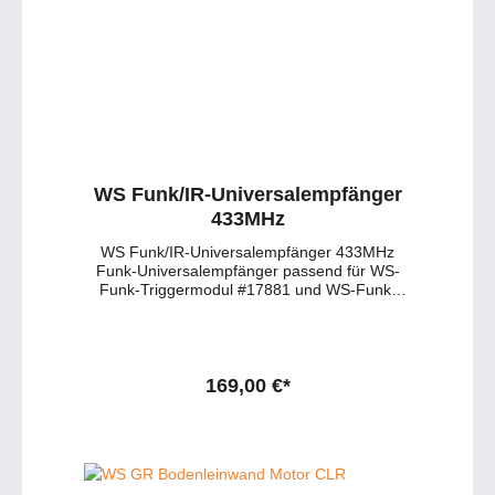
telefonisch unter: service@petersmedien.de
https://tawk.to/petersmedien 0177 286 6235 /
WhatsApp & Telegram
WS Funk/IR-Universalempfänger
433MHz
WS Funk/IR-Universalempfänger 433MHz
Funk-Universalempfänger passend für WS-
Funk-Triggermodul #17881 und WS-Funk-
Handsender #17883 & 17884.
Steuermöglichkeit über RF/IR, 5/12V
Triggersignal sowie potentialfreie Kontakte.
Notbedienelemente zur Steuerung der
Leinwand auch am Empfänger. Das
169,00 €*
Triggerkabel wird mit einem RJ9-Stecker, der
zusätzliche Taster bzw. die potentialfreien
Kontakte mit einem RJ12C (6P6C) Stecker
angeschlossen. RF Frequenz 433.92 MHz,
Abm. 118x72x37mm. Kompatibel mit Logitech