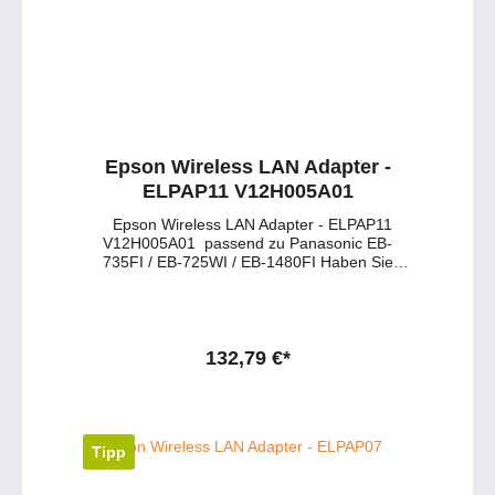
Epson Wireless LAN Adapter -
ELPAP11 V12H005A01
Epson Wireless LAN Adapter - ELPAP11
V12H005A01 passend zu Panasonic EB-
735FI / EB-725WI / EB-1480FI Haben Sie
Fragen zu dem Produkt ? - Wünschen Sie
eine persönliche Beratung ?Anfragen gerne
per mail oder telefonisch unter:
service@petersmedien.de (unsere Kontakt-
Mail)https://tawk.to/petersmedien ( Live-Chat
132,79 €*
und Live-Beratung) und 0177 286 6235 /
WhatsApp und Telegram!
Tipp