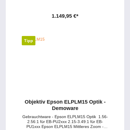
G7200W, EB-G7400U, EB-G7900U, EB-
G7905U, EB-L1100U, EB-L1200U, EB-
L1300U, EB-L1405U Haben Sie Fragen zu
dem Produkt ? - Wuenschen Sie eine
1.149,95 €*
persoenliche Beratung ? Anfragen gerne per
mail oder telefonisch unter:
service@petersmedien.de (unsere Kontakt-
Mail) https://tawk.to/petersmedien ( Live-Chat
und Live-Beratung) und 0177 286 6235 /
Tipp
WhatsApp und Telegram!
Objektiv Epson ELPLM15 Optik -
Demoware
Gebrauchtware - Epson ELPLM15 Optik 1.56-
2.56:1 für EB-PU2xxx 2.15-3.49:1 für EB-
PU1xxx Epson ELPLM15 Mittleres Zoom -