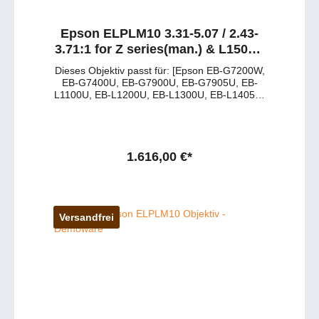
Epson ELPLM10 3.31-5.07 / 2.43-
3.71:1 for Z series(man.) & L1505U
Objektiv
Dieses Objektiv passt für: [Epson EB-G7200W,
EB-G7400U, EB-G7900U, EB-G7905U, EB-
L1100U, EB-L1200U, EB-L1300U, EB-L1405U]
Tabelle der Spezifikationen: Merkmal Details
Objektivtyp Epson ELPLM10 Motorisiertes
Zoomobjektiv Projektionsratio 3,31 – 5,07:1
Lens Shift Vertikal: ± 67 %, Horizontal: ± 30 %
Motorisierung Ja Produkttyp Beamer-Objektiv
1.616,00 €*
Gewicht 1,7 kg Haben Sie Fragen zu dem
Produkt? - Wünschen Sie eine persönliche
Beratung? Anfragen gerne per Mail oder
telefonisch unter: service@petersmedien.de
https://tawk.to/petersmedien 0177 286 6235 /
Versandfrei
WhatsApp & Telegram