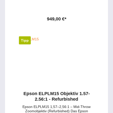
Objektiv fuer die Pro G7000 und Pro L1000
Serie wie EB-G7200W, EB-G7400U, EB-
G7900U, EB-G7905U, EB-L1100U, EB-
L1200U, EB-L1300U, EB-L1405U Haben Sie
Fragen zu dem Produkt ? - Wuenschen Sie
949,00 €*
eine persoenliche Beratung ? Anfragen gerne
per mail oder telefonisch unter:
service@petersmedien.de (unsere Kontakt-
Mail) https://tawk.to/petersmedien ( Live-Chat
und Live-Beratung) und 0177 286 6235 /
Tipp
WhatsApp und Telegram!
Epson ELPLM15 Objektiv 1.57-
2.56:1 - Refurbished
Epson ELPLM15 1,57–2,56:1 – Mid-Throw
Zoomobjektiv (Refurbished) Das Epson