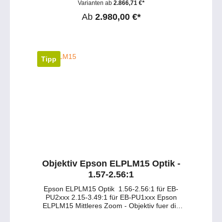
Varianten ab
2.866,71 €*
service@petersmedien.de (unsere Kontakt-
Mail) https://tawk.to/petersmedien ( Live-Chat
Ab
2.980,00 €*
und Live-Beratung) und 0177 286 6235 /
WhatsApp und Telegram!
Tipp
Objektiv Epson ELPLM15 Optik -
1.57-2.56:1
Epson ELPLM15 Optik 1.56-2.56:1 für EB-
PU2xxx 2.15-3.49:1 für EB-PU1xxx Epson
ELPLM15 Mittleres Zoom - Objektiv fuer die
Pro G7000 und Pro L1000 Serie wie EB-