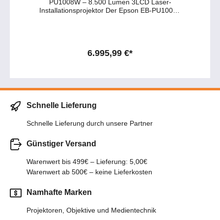
PU1008W – 8.500 Lumen 3LCD Laser-
Installationsprojektor Der Epson EB-PU1008B
ist ein leistungsstarker 3LCD Laser-
Installationsprojektor mit 8.500 Lumen Weiß-
und Farbhelligkeit. Dank WUXGA-Auflösung
mit 4K-Enhancement liefert er gestochen
scharfe, detailreiche Bilder für professionelle
6.995,99 €*
Anwendungen. Der Projektor wird mit Objektiv
geliefert und ist kompatibel mit einer Vielzahl
austauschbarer Epson Objektive. Damit eignet
er sich ideal für Veranstaltungsräume,
Hörsäle, Museen, Digital Signage und
Business-Installationen. Hauptmerkmale des
Schnelle Lieferung
EB-PU1008W: 🔹 8.500 Lumen Helligkeit –
hohe Weiß- und Farbhelligkeit für brillante
Schnelle Lieferung durch unsere Partner
Bilder. 🔹 3LCD Technologie – natürliche
Farben ohne Farbverlust. 🔹 WUXGA mit 4K-
Günstiger Versand
Enhancement – detailreiche Darstellung und
hohe Bildschärfe. 🔹 Austauschbare Objektive
– maximale Flexibilität je nach
Warenwert bis 499€ – Lieferung: 5,00€
Projektionsanforderung. 🔹 Laserlichtquelle –
Warenwert ab 500€ – keine Lieferkosten
bis zu 20.000 Stunden wartungsfreier Betrieb
(bis 30.000 h im Eco-Modus). 🔹 Kompaktes
Namhafte Marken
Design – leicht zu transportieren und
unauffällig zu integrieren. 🔹 HDR
Projektoren, Objektive und Medientechnik
Unterstützung – kompatibel mit HDR10 und
HLG. 🔹 Edge Blending & Geometriekorrektur