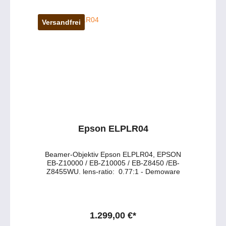
Ideal für Büro, Schule oder Meetingraum
ermöglicht der Adapter mehr Flexibilität bei der
Aufstellung des Beamers und reduziert
Versandfrei
störenden Kabelsalat. passend für folgende
Serien:EB-1725 und EB-1735WEB-8xxx
SerieEB-4xxx SerieEB-19xx SerieEB-Gxxx
SerieEB-Z8050W Haben Sie Fragen zu dem
Produkt ? - Wünschen Sie eine persönliche
Beratung ?Anfragen gerne per mail oder
telefonisch unter:
service@petersmedien.de (unsere Kontakt-
Mail)https://tawk.to/petersmedien ( Live-Chat
und Live-Beratung) und 0177 286 6235 /
WhatsApp und Telegram!
Epson ELPLR04
Beamer-Objektiv Epson ELPLR04, EPSON
EB-Z10000 / EB-Z10005 / EB-Z8450 /EB-
Z8455WU. lens-ratio: 0.77:1 - Demoware
1.299,00 €*