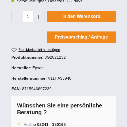
Sofort verfügbar, Lieferzeit: 1-2 days
Produkt Anzahl: Gib den gewünschten Wert
In den Warenkorb
Preisvorschlag / Anfrage
Zum Merkzettel hinzufügen
Produktnummer:
JG2021232
Hersteller:
Epson
Herstellernummer:
V11HA35940
EAN:
8715946697239
Wünschen Sie eine persönliche
Beratung ?
Hotline
02241 - 380168