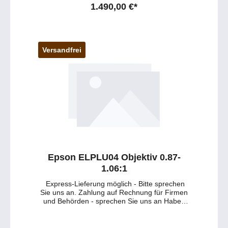
Mail) https://tawk.to/petersmedien ( Live-Chat
1.490,00 €*
und Live-Beratung) und 0177 286 6235 /
WhatsApp und Telegram!
Versandfrei
Epson ELPLU04 Objektiv 0.87-
1.06:1
Express-Lieferung möglich - Bitte sprechen
Sie uns an. Zahlung auf Rechnung für Firmen
und Behörden - sprechen Sie uns an Haben
Sie Fragen zu dem Produkt ? - Wünschen Sie
eine persönliche Beratung ? Anfragen gerne
per mail oder telefonisch unter: