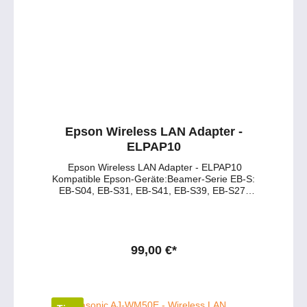
unter: service@petersmedien.de (unsere
Kontakt-Mail)https://tawk.to/petersmedien (
Live-Chat und Live-Beratung) und 0177 286
6235 / WhatsApp und Telegram!
Epson Wireless LAN Adapter -
ELPAP10
Epson Wireless LAN Adapter - ELPAP10
Kompatible Epson-Geräte:Beamer-Serie EB-S:
EB-S04, EB-S31, EB-S41, EB-S39, EB-S27,
EB-S05 Beamer-Serie EB-W: EB-W04, EB-
W31, EB-W41, EB-W39, EB-W29, EB-
W05 Beamer-Serie EB-X: EB-X31, EB-X41,
EB-X39, EB-X27, EB-X05 Beamer-Serie EB-U:
EB-U04, EB-U05 Beamer-Serie EB-L: EB-
99,00 €*
L510U, EB-L400U, EB-L1505U, EB-L1500U,
EB-L1200U Weitere Modelle: EB-675W, EB-
580S, EB-2265U, EB-2255U, EB-2250U, EB-
2042, EB-2040, EB-1985WUEpson Home