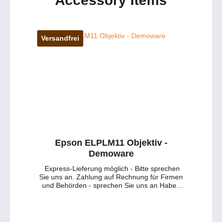
Accessory Items
Versandfrei
Epson ELPLM11 Objektiv -
Demoware
Express-Lieferung möglich - Bitte sprechen
Sie uns an. Zahlung auf Rechnung für Firmen
und Behörden - sprechen Sie uns an Haben
Sie Fragen zu dem Produkt ? - Wünschen Sie
eine persönliche Beratung ? Anfragen gerne
per mail oder telefonisch unter:
service@petersmedien.de (unsere Kontakt-