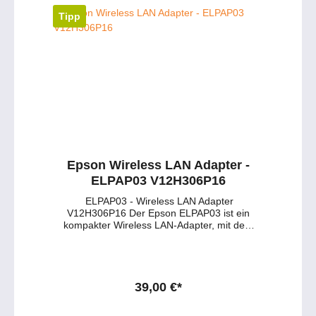
Tipp
Epson Wireless LAN Adapter -
ELPAP03 V12H306P16
ELPAP03 - Wireless LAN Adapter
V12H306P16 Der Epson ELPAP03 ist ein
kompakter Wireless LAN-Adapter, mit dem
kompatible Epson Projektoren bequem per
WLAN ins Netzwerk eingebunden werden
können. Er wird einfach über USB
angeschlossen und unterstützt gängige
WLAN-Standards (a/b/g, Wi-Fi 4), sodass
39,00 €*
Präsentationen kabellos von Laptop oder
anderen Geräten übertragen werden können.