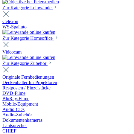
Zur Kategorie Leinwände
Celexon
WS-Spalluto
Zur Kategorie Homeoffice
Videocam
Zur Kategorie Zubehör
Originale Fernbedienungen
Deckenhalter für Projektoren
Restposten / Einzelstücke
DVD-Filme
BluRay-Filme
Mobile-Equipment
Audio-CDs
Audio-Zubehör
Dokumentenkameras
Lautsprecher
CHIEF