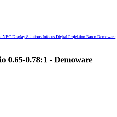
ek
NEC Display Solutions
Infocus
Digital Projektion
Barco
Demoware
o 0.65-0.78:1 - Demoware