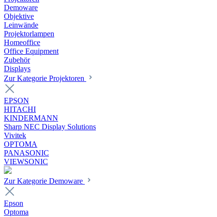
Demoware
Objektive
Leinwände
Projektorlampen
Homeoffice
Office Equipment
Zubehör
Displays
Zur Kategorie Projektoren
EPSON
HITACHI
KINDERMANN
Sharp NEC Display Solutions
Vivitek
OPTOMA
PANASONIC
VIEWSONIC
Zur Kategorie Demoware
Epson
Optoma