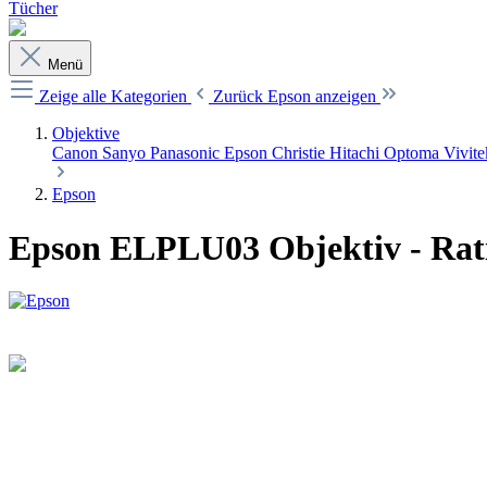
Tücher
Menü
Zeige alle Kategorien
Zurück
Epson anzeigen
Objektive
Canon
Sanyo
Panasonic
Epson
Christie
Hitachi
Optoma
Vivit
Epson
Epson ELPLU03 Objektiv - Rati