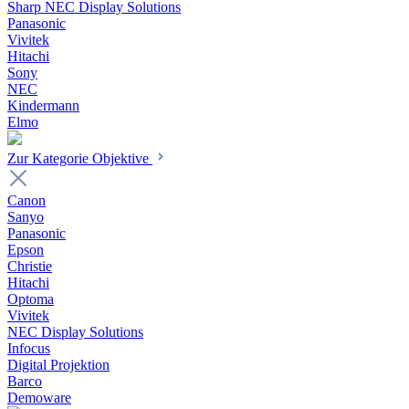
Sharp NEC Display Solutions
Panasonic
Vivitek
Hitachi
Sony
NEC
Kindermann
Elmo
Zur Kategorie Objektive
Canon
Sanyo
Panasonic
Epson
Christie
Hitachi
Optoma
Vivitek
NEC Display Solutions
Infocus
Digital Projektion
Barco
Demoware