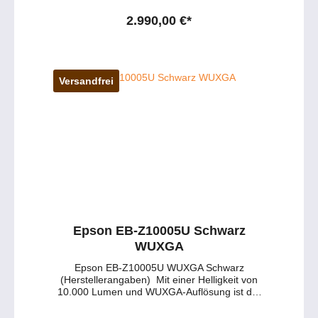
entwickelt. Die 3LCD-Technologie von Epson
sorgt durch ihre gleichermaßen hohe Weiß-
2.990,00 €*
und Farbhelligkeit selbst bei Tageslicht für
lebendige, natürliche Farben und tiefe
Schwarztöne. incl. Standardoptik 1,63-2,65:1
als Sonderartikel in geringer Stückzahl
verfügbar.
Versandfrei
Epson EB-Z10005U Schwarz
WUXGA
Epson EB-Z10005U WUXGA Schwarz
(Herstellerangaben) Mit einer Helligkeit von
10.000 Lumen und WUXGA-Auflösung ist der
schwarze Epson EB-Z10005U ein
beeindruckend vielseitiger Installations