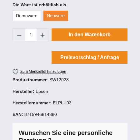
Die Ware ist erhältlich als
Demoware
Neuware
Produkt Anzahl: Gib den gewünschten Wert
In den Warenkorb
Preisvorschlag / Anfrage
Zum Merkzettel hinzufügen
Produktnummer:
SW12028
Hersteller:
Epson
Herstellernummer:
ELPLU03
EAN:
8715946614380
Wünschen Sie eine persönliche