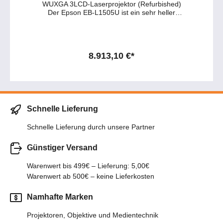
WUXGA 3LCD-Laserprojektor (Refurbished)
Der Epson EB‑L1505U ist ein sehr heller
3LCD-Laserprojektor mit 12.000 ANSI Lumen
und WUXGA-Auflösung 1.920 x 1.200 (16:10),
konzipiert für große Veranstaltungsräume,
Auditorien, Kirchen und Bühnen. In der
Ausführung Refurbished kombiniert er die
8.913,10 €*
langlebige Laserphosphor-Lichtquelle (bis zu
20.000–30.000 Stunden) mit deutlich
reduzierten Anschaffungskosten und eignet
sich ideal für Rental-/Event-Einsatz und
anspruchsvolle Festinstallationen.
Hauptmerkmale des EB‑L1505U
Schnelle Lieferung
(Refurbished): 🔹 12.000 ANSI Lumen –
extrem hohe Helligkeit für große Leinwände
Schnelle Lieferung durch unsere Partner
und Projektionen auch bei Restlicht; Farb- und
Weißhelligkeit sind gleich hoch. 🔹 WUXGA-
Günstiger Versand
Auflösung & 4K-Enhancement – 1.920 x 1.200
(16:10) mit 4K‑Enhancement zur
Verbesserung der Detaildarstellung bis auf
Warenwert bis 499€ – Lieferung: 5,00€
UHD‑Niveau. 🔹 3LCD-Laser mit
Warenwert ab 500€ – keine Lieferkosten
anorganischem Phosphorrad –
Laserphosphor-Lichtquelle mit bis zu 20.000 h
Namhafte Marken
(Standard) bzw. bis 30.000–56.000 h in
Spar-/Long-Life-Modi, hoher Licht- und
Projektoren, Objektive und Medientechnik
Wärmeresistenz. 🔹 Kontrast bis 2.000.000:1 –