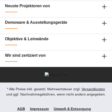
Bildformate 16:10 nativ; unterstützt 16:9, 4:3,
Neuste Projektoren von
Zoom, Vertical Stretch (u.a. für Anamorph)
Unterstützte Signale RGB: WUXGA, UXGA,
WSXGA+, SXGA+, SXGA, WXGA++, WXGA+,
WXGA, XGA, SVGA, VGA; Video: 576i/p,
Demoware & Ausstellungsgeräte
720p, 1080i, 1080p (24/25/30/50/60)
Signaleingänge HDMI, DVI‑D, 3G‑SDI,
HDBaseT, VGA (D‑Sub 15), Component
(BNC), DisplayPort je nach Version; Audio
Objektive & Leinwände
In/Out, USB, Ethernet, RS‑232 Funktionen
Edge Blending, Colour Matching,
Geometriekorrektur (Keystone, Curved), 4K-
Enhancement, integrierte Kamera für Auto-
Wir sind zertiziert von
Kalibrierung Geräuschpegel Ca. 37 dB
(Normal), ca. 31 dB (Eco) Leistungsaufnahme
Ca. 833 W im Betrieb (Normal), geringer im
Eco-Modus Abmessungen (B x H x T) Ca. 586
x 211 x 492 mm (ohne Optik) Gewicht Ca. 24–
26 kg (ohne Objektiv) Zustand Refurbished /
Used – professionell geprüft und aufbereitet,
optische Gebrauchsspuren möglich
* Alle Preise inkl. gesetzl. Mehrwertsteuer zzgl.
Versandkosten
Einsatzbereiche: ✔️ Große Auditorien, Hörsäle,
und ggf. Nachnahmegebühren, wenn nicht anders angegeben.
Konferenz- und Kongresszentren. ✔️ Kirchen,
Bühnen, Theater und Mehrzweckhallen mit
hohen Helligkeitsanforderungen. ✔️ Museen,
AGB
Impressum
Umwelt & Entsorgung
Erlebniswelten und Mapping-/Multi-Projektor-