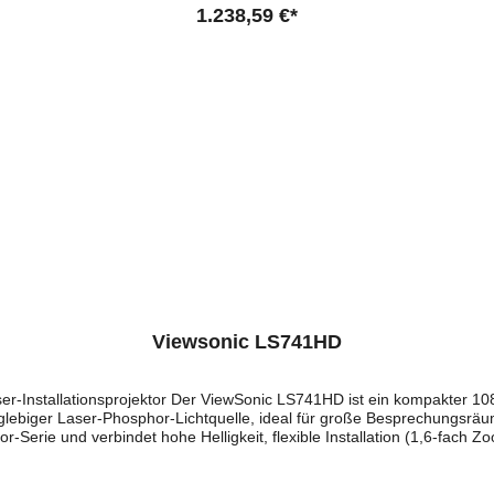
 seinem USB-A-Anschluss für drahtlose HDMI-Dongles und einer einfachen
1.238,59 €*
lle Anwendungen. Dank lampenfreier Technologie bieten sie eine Lebe
Short-Throw-Optionen, 360°-Projektion und vielseitigen Installationsm
iert beeindruckende Bildqualität, hohe Kontraste und wartungsfreien Be
n dem LS740HD bieten wir weitere Viewsonic Projektoren dieser Reihe
Viewsonic LS741HD
Installationsprojektor Der ViewSonic LS741HD ist ein kompakter 108
langlebiger Laser-Phosphor-Lichtquelle, ideal für große Besprechungs
r-Serie und verbindet hohe Helligkeit, flexible Installation (1,6-fach
-Lichtquelle – wartungsarme Lichtquelle mit bis zu 20.000 Stunden i
 1,4–2,24:1 ermöglicht flexible Platzierung und einfachen Austausch 