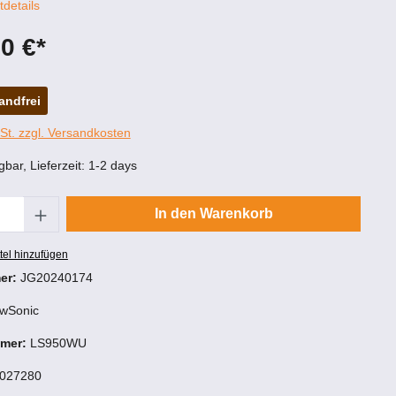
tdetails
0 €*
andfrei
wSt. zzgl. Versandkosten
gbar, Lieferzeit: 1-2 days
Anzahl: Gib den gewünschten Wert ein oder
In den Warenkorb
tel hinzufügen
er:
JG20240174
ewSonic
mmer:
LS950WU
027280