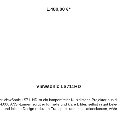
ür kräftige Schwarzwerte und hohe Bildtiefe. 🔹 Filterloses, staubgesc
osten. 🔹 Umfangreiche Bildkorrektur – H/V-Keystone ±30° und 4-Ecken
1.480,00 €*
euerungsintegration – LAN-Steuerung, RS‑232 und Kompatibilität mit ve
ationsbedarf. ✔️ Kirchen, Gemeindesäle und mittelgroße Veranstaltun
nsdauer reduziert Wartung und Betriebskosten deutlich. 1,6x Zoom und 
6X-geschütztes Design und LAN-/RS‑232-Steuerung prädestinieren das Gerät für
ung? Anfragen gerne per Mail oder telefonisch unter: service@petersm
WhatsApp & Telegram
Viewsonic LS711HD
er ViewSonic LS711HD ist ein lampenfreier Kurzdistanz-Projektor aus 
4.000 ANSI-Lumen sorgt er für helle und klare Bilder, selbst in gut 
e und leichte Design reduziert Transport- und Installationskosten, wäh
enbildung. Brillante Bildqualität mit starkem Kontrast Der LS711HD üb