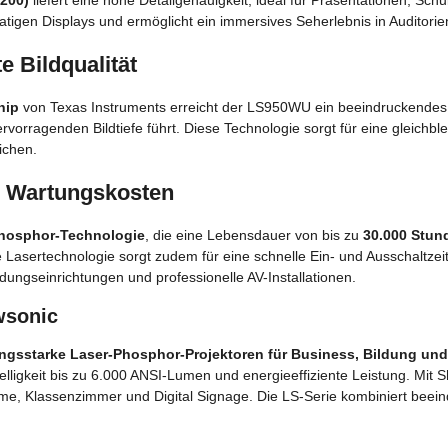
200)
liefert eine hohe Detailgenauigkeit, ideal für Präsentationen, S
ormatigen Displays und ermöglicht ein immersives Seherlebnis in Auditor
e Bildqualität
hip
von Texas Instruments erreicht der LS950WU ein beeindruckende
vorragenden Bildtiefe führt. Diese Technologie sorgt für eine gleich
ichen.
ge Wartungskosten
Phosphor-Technologie
, die eine Lebensdauer von bis zu
30.000 Stun
e Lasertechnologie sorgt zudem für eine schnelle Ein- und Ausschaltzei
ungseinrichtungen und professionelle AV-Installationen.
wsonic
ungsstarke Laser-Phosphor-Projektoren für Business, Bildung u
ligkeit bis zu 6.000 ANSI-Lumen und energieeffiziente Leistung. Mit S
äume, Klassenzimmer und Digital Signage. Die LS-Serie kombiniert beei